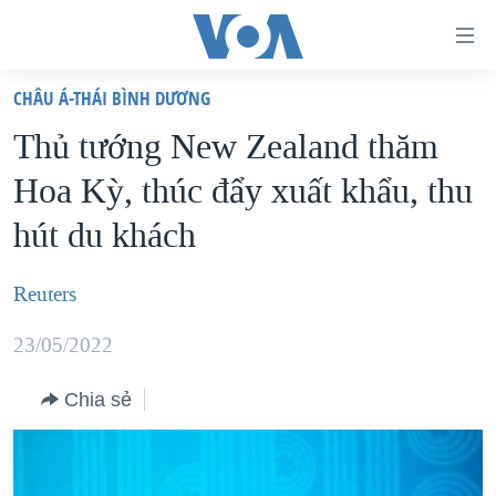
Đường
dẫn
CHÂU Á-THÁI BÌNH DƯƠNG
truy
TRANG CHỦ
Thủ tướng New Zealand thăm
cập
VIỆT NAM
Hoa Kỳ, thúc đẩy xuất khẩu, thu
Tới
HOA KỲ
nội
hút du khách
BIỂN ĐÔNG
dung
THẾ GIỚI
chính
Reuters
BLOG
Tới
23/05/2022
điều
DIỄN ĐÀN
hướng
MỤC
Chia sẻ
chính
CHUYÊN ĐỀ
TỰ DO BÁO CHÍ
Đi
HỌC TIẾNG ANH
VẠCH TRẦN TIN GIẢ
CHIẾN TRANH THƯƠNG MẠI CỦA MỸ: QUÁ KHỨ VÀ HIỆN
tới