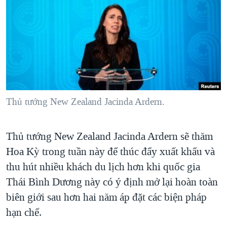
TẠI
VIDEO
"Tìm"
NGƯỜI VIỆT HẢI NGOẠI
HÀNH TRÌNH BẦU CỬ 2024
NGHE
ĐỜI SỐNG
MỘT NĂM CHIẾN TRANH TẠI DẢI GAZA
KINH TẾ
MẠNG XÃ HỘI
GIẢI MÃ VÀNH ĐAI & CON ĐƯỜNG
KHOA HỌC
NGÀY TỊ NẠN THẾ GIỚI
SỨC KHOẺ
TRỊNH VĨNH BÌNH - NGƯỜI HẠ 'BÊN THẮNG CUỘC'
Thủ tướng New Zealand Jacinda Ardern.
Ngôn ngữ khác
VĂN HOÁ
GROUND ZERO – XƯA VÀ NAY
THỂ THAO
CHI PHÍ CHIẾN TRANH AFGHANISTAN
Thủ tướng New Zealand Jacinda Ardern sẽ thăm
GIÁO DỤC
CÁC GIÁ TRỊ CỘNG HÒA Ở VIỆT NAM
Hoa Kỳ trong tuần này để thúc đẩy xuất khẩu và
thu hút nhiều khách du lịch hơn khi quốc gia
THƯỢNG ĐỈNH TRUMP-KIM TẠI VIỆT NAM
Thái Bình Dương này có ý định mở lại hoàn toàn
TRỊNH VĨNH BÌNH VS. CHÍNH PHỦ VIỆT NAM
biên giới sau hơn hai năm áp đặt các biện pháp
NGƯ DÂN VIỆT VÀ LÀN SÓNG TRỘM HẢI SÂM
hạn chế.
BÊN KIA QUỐC LỘ: TIẾNG VỌNG TỪ NÔNG THÔN MỸ