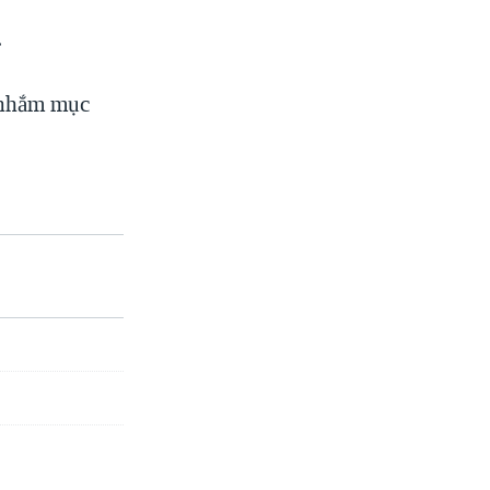
.
 nhắm mục