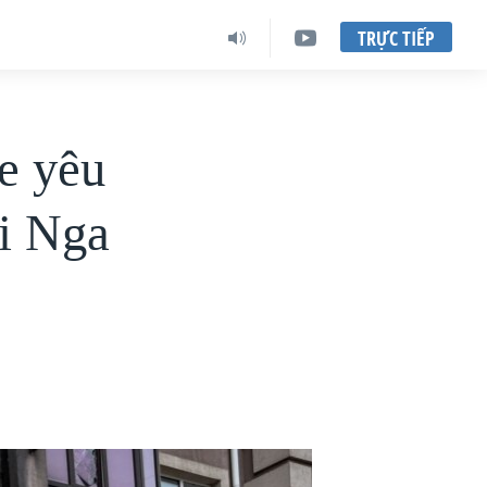
TRỰC TIẾP
e yêu
ới Nga