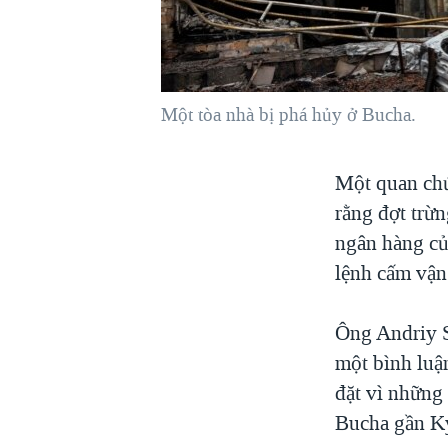
VIỆT NAM
NGƯ DÂN VIỆT VÀ LÀN SÓNG
TRỘM HẢI SÂM
Một tòa nhà bị phá hủy ở Bucha.
BÊN KIA QUỐC LỘ: TIẾNG VỌNG
TỪ NÔNG THÔN MỸ
QUAN HỆ VIỆT MỸ
Một quan chứ
rằng đợt trừn
ngân hàng củ
lệnh cấm vận
Ông Andriy S
một bình luận
đặt vì những 
Bucha gần K