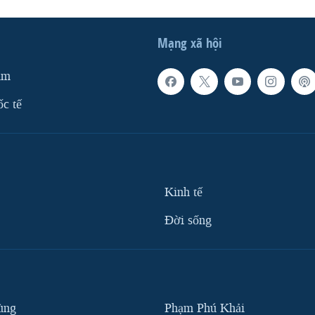
Mạng xã hội
am
ốc tế
Kinh tế
Ðời sống
ùng
Phạm Phú Khải