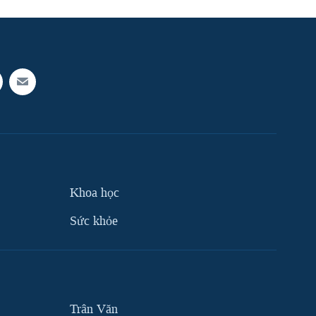
Khoa học
Sức khỏe
Trân Văn