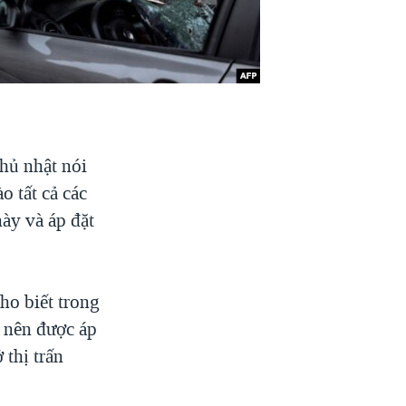
hủ nhật nói
o tất cả các
ày và áp đặt
o biết trong
t nên được áp
 thị trấn