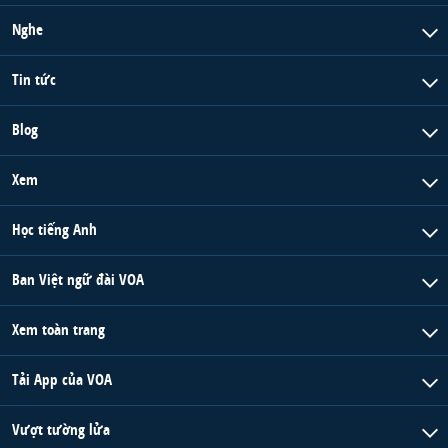
Nghe
Tin tức
Blog
Xem
Học tiếng Anh
Ban Việt ngữ đài VOA
Xem toàn trang
Tải App của VOA
Vượt tường lửa