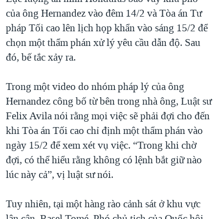
của ông Hernandez vào đêm 14/2 và Tòa án Tư
QUAN HỆ VIỆT MỸ
pháp Tối cao lên lịch họp khẩn vào sáng 15/2 để
chọn một thẩm phán xử lý yêu cầu dẫn độ. Sau
đó, bế tắc xảy ra.
Trong một video do nhóm pháp lý của ông
Hernandez công bố từ bên trong nhà ông, Luật sư
Felix Avila nói rằng mọi việc sẽ phải đợi cho đến
khi Tòa án Tối cao chỉ định một thẩm phán vào
ngày 15/2 để xem xét vụ việc. “Trong khi chờ
đợi, có thể hiểu rằng không có lệnh bắt giữ nào
lúc này cả”, vị luật sư nói.
Tuy nhiên, tại một hàng rào cảnh sát ở khu vực
lân cận, Rasel Tomé, Phó chủ tịch của Quốc hội