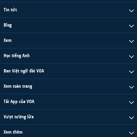
Tin tức
Blog
Xem
Học tiếng Anh
Ban Việt ngữ đài VOA
Xem toàn trang
Tải App của VOA
Vượt tường lửa
Xem thêm