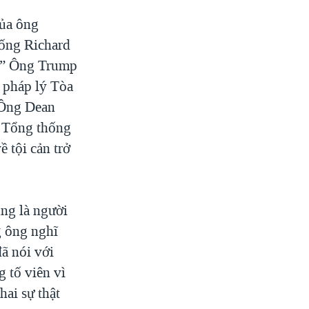
của ông
hống Richard
i.” Ông Trump
 pháp lý Tòa
 Ông Dean
ỳ Tổng thống
 tội cản trở
ng là người
g ông nghĩ
ã nói với
 tố viên vì
hai sự thật