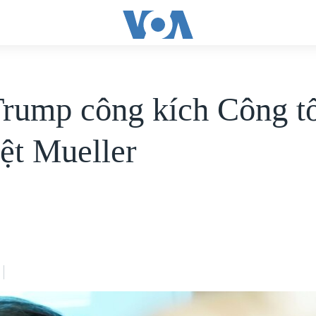
rump công kích Công tố
iệt Mueller