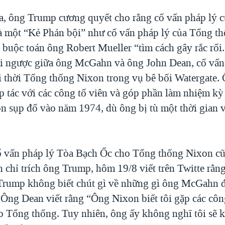
a, ông Trump cương quyết cho rằng cố vấn pháp lý 
à một “Kẻ Phản bội” như cố vấn pháp lý của Tổng t
 buộc toán ông Robert Mueller “tìm cách gây rắc rố
rái ngược giữa ông McGahn và ông John Dean, cố vấn
 thời Tổng thống Nixon trong vụ bê bối Watergate.
p tác với các công tố viên và góp phần làm nhiệm k
n sụp đổ vào năm 1974, dù ông bị tù một thời gian về
 vấn pháp lý Tòa Bạch Ốc cho Tổng thống Nixon cũ
 chỉ trích ông Trump, hôm 19/8 viết trên Twitte rằn
rump không biết chút gì về những gì ông McGahn đ
 Ông Dean viết rằng “Ông Nixon biết tôi gặp các công
o Tổng thống. Tuy nhiên, ông ấy không nghĩ tôi sẽ k