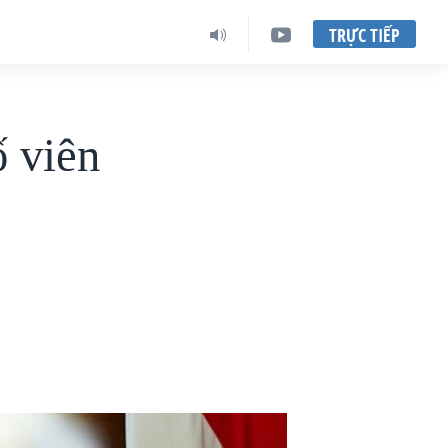
TRỰC TIẾP
 viên