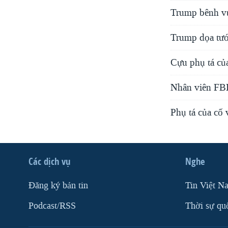
Trump bênh vự
Trump dọa tướ
Cựu phụ tá của
Nhân viên FBI 
Phụ tá của cố
Các dịch vụ
Nghe
Ðăng ký bản tin
Tin Việt N
Podcast/RSS
Thời sự qu