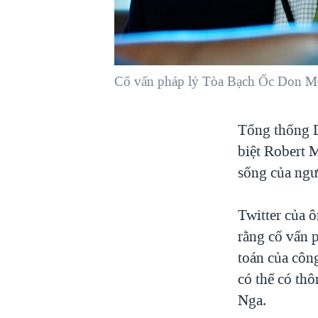
VIỆT NAM
NGƯ DÂN VIỆT VÀ LÀN SÓNG
TRỘM HẢI SÂM
Cố vấn pháp lý Tòa Bạch Ốc Don Mc
BÊN KIA QUỐC LỘ: TIẾNG VỌNG
TỪ NÔNG THÔN MỸ
QUAN HỆ VIỆT MỸ
Tổng thống D
biệt Robert 
sống của ngư
Twitter của 
rằng cố vấn 
toán của công
có thể có th
Nga.