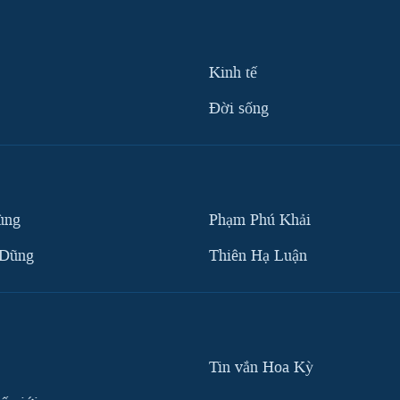
Kinh tế
Ðời sống
ùng
Phạm Phú Khải
 Dũng
Thiên Hạ Luận
Tin vắn Hoa Kỳ