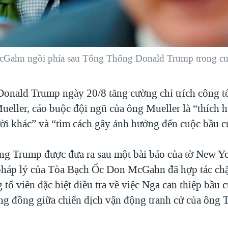
Gahn ngồi phía sau Tổng Thống Donald Trump trong cuộ
onald Trump ngày 20/8 tăng cường chỉ trích công tố
Mueller, cáo buộc đội ngũ của ông Mueller là “thích 
ời khác” và “tìm cách gây ảnh hưởng đến cuộc bầu c
ông Trump được đưa ra sau một bài báo của tờ New Y
pháp lý của Tòa Bạch Ốc Don McGahn đã hợp tác chặ
 tố viên đặc biệt điều tra về việc Nga can thiệp bầu 
ông đồng giữa chiến dịch vận động tranh cử của ông 