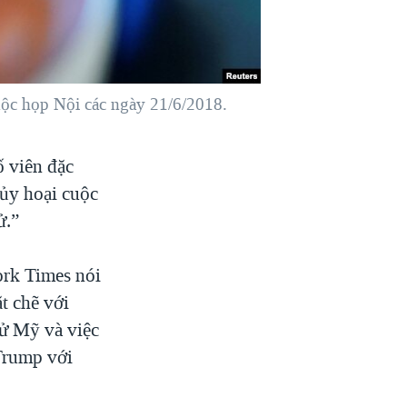
c họp Nội các ngày 21/6/2018.
 viên đặc
hủy hoại cuộc
ử.”
ork Times nói
t chẽ với
cử Mỹ và việc
Trump với