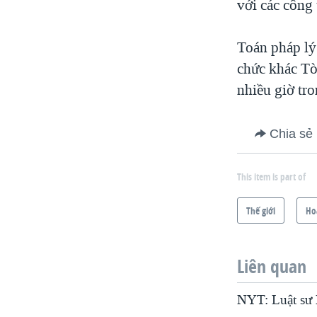
với các công 
Toán pháp lý
chức khác Tò
nhiều giờ tr
Chia sẻ
This item is part of
Thế giới
Ho
Liên quan
NYT: Luật sư N