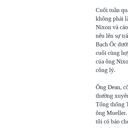
Cuối tuần qu
không phải l
Nixon và cáo
nêu lên sự t
Bạch Ốc dưới
cuối cùng hợ
của ông Nixo
công lý.
Ông Dean, cố
thường xuyên
Tổng thống T
ông Mueller.
tôi có báo ch