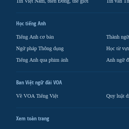
Tin Việt Nam, biển Đông, thế giới
Tin vắn Th
Học tiếng Anh
Tiếng Anh cơ bản
Thành ngữ
Ngữ pháp Thông dụng
Học từ vựn
Tiếng Anh qua phim ảnh
Anh ngữ đặ
Ban Việt ngữ đài VOA
Về VOA Tiếng Việt
Quy luật d
Xem toàn trang