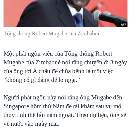
TẠI
VIDEO
"Tìm"
NGƯỜI VIỆT HẢI NGOẠI
HÀNH TRÌNH BẦU CỬ 2024
NGHE
ĐỜI SỐNG
MỘT NĂM CHIẾN TRANH TẠI DẢI GAZA
KINH TẾ
MẠNG XÃ HỘI
Tổng thống Robert Mugabe của Zimbabué
GIẢI MÃ VÀNH ĐAI & CON ĐƯỜNG
KHOA HỌC
NGÀY TỊ NẠN THẾ GIỚI
SỨC KHOẺ
Một phát ngôn viên của Tổng thống Robert
TRỊNH VĨNH BÌNH - NGƯỜI HẠ 'BÊN THẮNG CUỘC'
Ngôn ngữ khác
VĂN HOÁ
Mugabe của Zimbabué nói rằng chuyến đi 3 ngày
GROUND ZERO – XƯA VÀ NAY
THỂ THAO
của ông tới Á châu để chữa bệnh là một việc
CHI PHÍ CHIẾN TRANH AFGHANISTAN
“không có gì đáng để lo ngại.”
GIÁO DỤC
CÁC GIÁ TRỊ CỘNG HÒA Ở VIỆT NAM
Người phát ngôn này nói rằng ông Mugabe đến
THƯỢNG ĐỈNH TRUMP-KIM TẠI VIỆT NAM
Singapore hôm thứ Năm để tái khám sau vụ mổ
TRỊNH VĨNH BÌNH VS. CHÍNH PHỦ VIỆT NAM
thủy tinh thể hồi năm ngoái. Theo dự liệu, ông sẽ
NGƯ DÂN VIỆT VÀ LÀN SÓNG TRỘM HẢI SÂM
về nước vào ngày mai.
BÊN KIA QUỐC LỘ: TIẾNG VỌNG TỪ NÔNG THÔN MỸ