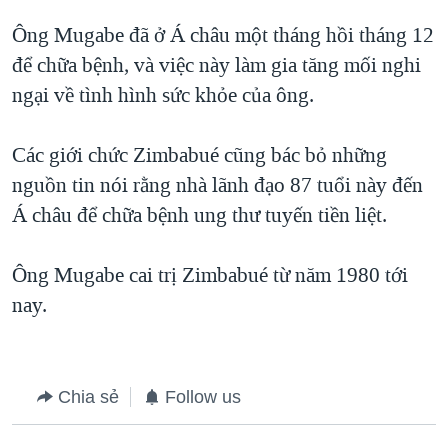
QUAN HỆ VIỆT MỸ
Ông Mugabe đã ở Á châu một tháng hồi tháng 12
để chữa bệnh, và việc này làm gia tăng mối nghi
ngại về tình hình sức khỏe của ông.
Các giới chức Zimbabué cũng bác bỏ những
nguồn tin nói rằng nhà lãnh đạo 87 tuổi này đến
Á châu để chữa bệnh ung thư tuyến tiền liệt.
Ông Mugabe cai trị Zimbabué từ năm 1980 tới
nay.
Chia sẻ
Follow us