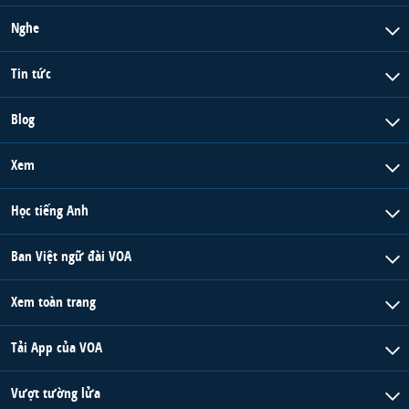
Nghe
Tin tức
Blog
Xem
Học tiếng Anh
Ban Việt ngữ đài VOA
Xem toàn trang
Tải App của VOA
Vượt tường lửa