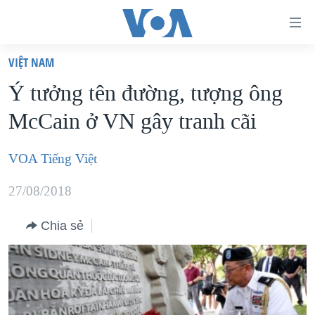
Đường
dẫn
VIỆT NAM
truy
TRANG CHỦ
Ý tưởng tên đường, tượng ông
cập
VIỆT NAM
McCain ở VN gây tranh cãi
Tới
HOA KỲ
nội
BIỂN ĐÔNG
VOA Tiếng Việt
dung
THẾ GIỚI
chính
27/08/2018
BLOG
Tới
điều
Chia sẻ
DIỄN ĐÀN
hướng
MỤC
chính
CHUYÊN ĐỀ
TỰ DO BÁO CHÍ
Đi
HỌC TIẾNG ANH
VẠCH TRẦN TIN GIẢ
CHIẾN TRANH THƯƠNG MẠI CỦA MỸ: QUÁ KHỨ VÀ HIỆN
tới