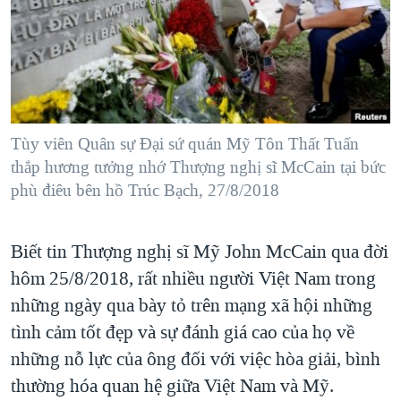
TẠI
VIDEO
"Tìm"
NGƯỜI VIỆT HẢI NGOẠI
HÀNH TRÌNH BẦU CỬ 2024
NGHE
ĐỜI SỐNG
MỘT NĂM CHIẾN TRANH TẠI DẢI GAZA
KINH TẾ
MẠNG XÃ HỘI
GIẢI MÃ VÀNH ĐAI & CON ĐƯỜNG
KHOA HỌC
NGÀY TỊ NẠN THẾ GIỚI
Tùy viên Quân sự Đại sứ quán Mỹ Tôn Thất Tuấn
SỨC KHOẺ
thắp hương tưởng nhớ Thượng nghị sĩ McCain tại bức
TRỊNH VĨNH BÌNH - NGƯỜI HẠ 'BÊN THẮNG CUỘC'
Ngôn ngữ khác
VĂN HOÁ
phù điêu bên hồ Trúc Bạch, 27/8/2018
GROUND ZERO – XƯA VÀ NAY
THỂ THAO
CHI PHÍ CHIẾN TRANH AFGHANISTAN
GIÁO DỤC
Biết tin Thượng nghị sĩ Mỹ John McCain qua đời
CÁC GIÁ TRỊ CỘNG HÒA Ở VIỆT NAM
hôm 25/8/2018, rất nhiều người Việt Nam trong
THƯỢNG ĐỈNH TRUMP-KIM TẠI VIỆT NAM
những ngày qua bày tỏ trên mạng xã hội những
TRỊNH VĨNH BÌNH VS. CHÍNH PHỦ VIỆT NAM
tình cảm tốt đẹp và sự đánh giá cao của họ về
những nỗ lực của ông đối với việc hòa giải, bình
NGƯ DÂN VIỆT VÀ LÀN SÓNG TRỘM HẢI SÂM
thường hóa quan hệ giữa Việt Nam và Mỹ.
BÊN KIA QUỐC LỘ: TIẾNG VỌNG TỪ NÔNG THÔN MỸ