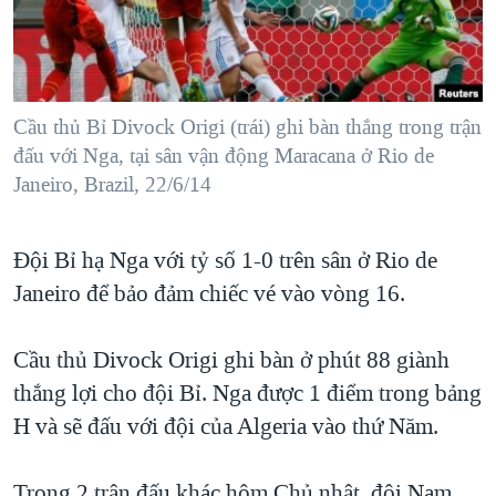
TẠI
VIDEO
"Tìm"
NGƯỜI VIỆT HẢI NGOẠI
HÀNH TRÌNH BẦU CỬ 2024
NGHE
ĐỜI SỐNG
MỘT NĂM CHIẾN TRANH TẠI DẢI GAZA
KINH TẾ
MẠNG XÃ HỘI
Cầu thủ Bỉ Divock Origi (trái) ghi bàn thắng trong trận
GIẢI MÃ VÀNH ĐAI & CON ĐƯỜNG
KHOA HỌC
đấu với Nga, tại sân vận động Maracana ở Rio de
NGÀY TỊ NẠN THẾ GIỚI
Janeiro, Brazil, 22/6/14
SỨC KHOẺ
TRỊNH VĨNH BÌNH - NGƯỜI HẠ 'BÊN THẮNG CUỘC'
Ngôn ngữ khác
VĂN HOÁ
GROUND ZERO – XƯA VÀ NAY
Đội Bỉ hạ Nga với tỷ số 1-0 trên sân ở Rio de
THỂ THAO
CHI PHÍ CHIẾN TRANH AFGHANISTAN
Janeiro để bảo đảm chiếc vé vào vòng 16.
GIÁO DỤC
CÁC GIÁ TRỊ CỘNG HÒA Ở VIỆT NAM
Cầu thủ Divock Origi ghi bàn ở phút 88 giành
THƯỢNG ĐỈNH TRUMP-KIM TẠI VIỆT NAM
thắng lợi cho đội Bỉ. Nga được 1 điểm trong bảng
TRỊNH VĨNH BÌNH VS. CHÍNH PHỦ VIỆT NAM
H và sẽ đấu với đội của Algeria vào thứ Năm.
NGƯ DÂN VIỆT VÀ LÀN SÓNG TRỘM HẢI SÂM
BÊN KIA QUỐC LỘ: TIẾNG VỌNG TỪ NÔNG THÔN MỸ
Trong 2 trận đấu khác hôm Chủ nhật, đội Nam