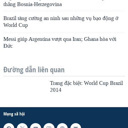
d
thắng Bosnia-Herzegovina
e
Brazil tăng cường an ninh sau những vụ bạo động ở
World Cup
Messi giúp Argentina vượt qua Iran; Ghana hòa với
Đức
Đường dẫn liên quan
Trang đặc biệt: World Cup Brazil
2014
Mạng xã hội