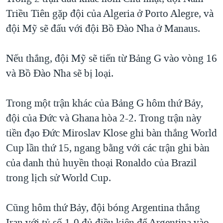
Triều Tiên gặp đội của Algeria ở Porto Alegre, và
QUAN HỆ VIỆT MỸ
đội Mỹ sẽ đấu với đội Bồ Đào Nha ở Manaus.
Nếu thắng, đội Mỹ sẽ tiến từ Bảng G vào vòng 16
và Bồ Đào Nha sẽ bị loại.
Trong một trận khác của Bảng G hôm thứ Bảy,
đội của Đức và Ghana hòa 2-2. Trong trận này
tiền đạo Đức Miroslav Klose ghi bàn thắng World
Cup lần thứ 15, ngang bằng với các trận ghi bàn
của danh thủ huyền thoại Ronaldo của Brazil
trong lịch sử World Cup.
Cũng hôm thứ Bảy, đội bóng Argentina thắng
Iran với tỷ số 1-0 đủ điều kiện để Argentina vào