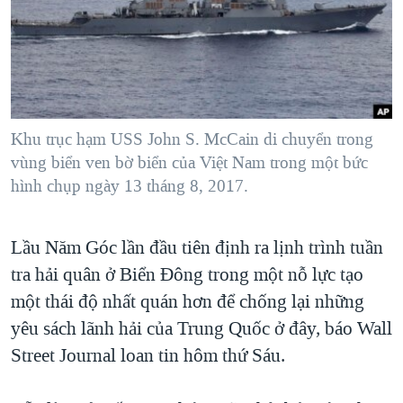
TẠI
VIDEO
"Tìm"
NGƯỜI VIỆT HẢI NGOẠI
HÀNH TRÌNH BẦU CỬ 2024
NGHE
ĐỜI SỐNG
MỘT NĂM CHIẾN TRANH TẠI DẢI GAZA
KINH TẾ
MẠNG XÃ HỘI
GIẢI MÃ VÀNH ĐAI & CON ĐƯỜNG
KHOA HỌC
NGÀY TỊ NẠN THẾ GIỚI
Khu trục hạm USS John S. McCain di chuyển trong
SỨC KHOẺ
vùng biển ven bờ biển của Việt Nam trong một bức
TRỊNH VĨNH BÌNH - NGƯỜI HẠ 'BÊN THẮNG CUỘC'
Ngôn ngữ khác
VĂN HOÁ
hình chụp ngày 13 tháng 8, 2017.
GROUND ZERO – XƯA VÀ NAY
THỂ THAO
CHI PHÍ CHIẾN TRANH AFGHANISTAN
Lầu Năm Góc lần đầu tiên định ra lịnh trình tuần
GIÁO DỤC
CÁC GIÁ TRỊ CỘNG HÒA Ở VIỆT NAM
tra hải quân ở Biển Đông trong một nỗ lực tạo
THƯỢNG ĐỈNH TRUMP-KIM TẠI VIỆT NAM
một thái độ nhất quán hơn để chống lại những
yêu sách lãnh hải của Trung Quốc ở đây, báo Wall
TRỊNH VĨNH BÌNH VS. CHÍNH PHỦ VIỆT NAM
Street Journal loan tin hôm thứ Sáu.
NGƯ DÂN VIỆT VÀ LÀN SÓNG TRỘM HẢI SÂM
BÊN KIA QUỐC LỘ: TIẾNG VỌNG TỪ NÔNG THÔN MỸ