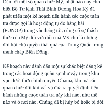
Dẫn lời một số quan chức Mỹ, nhật báo này cho
QUAN HỆ VIỆT MỸ
biết Bộ Tư lệnh Thái Bình Dương Hoa Kỳ đã
phát triển một kế hoạch tiến hành các cuộc tuần
tra được gọi là hoạt động tự do hàng hải
(FONOP) trong vài tháng tới, củng cố sự thách
thức của Mỹ đối với điều mà Mỹ cho là những
đòi hỏi chủ quyền thái quá của Trung Quốc trong
tranh chấp Biển Đông.
Kế hoạch này đánh dấu một sự khác biệt đáng kể
trong các hoạt động quân sự như vậy trong khu
vực dưới thời chính quyền Obama, khi mà các
quan chức đôi khi vất vả đưa ra quyết định tiến
hành những cuộc tuần tra này khi nào, như thế
nào và ở nơi nào. Chúng đã bị hủy bỏ hoặc bị dời