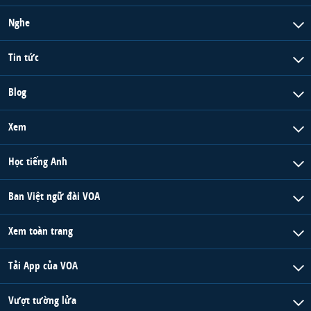
Nghe
Tin tức
Blog
Xem
Học tiếng Anh
Ban Việt ngữ đài VOA
Xem toàn trang
Tải App của VOA
Vượt tường lửa