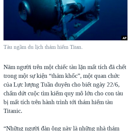
TẠI
VIDEO
"Tìm"
NGƯỜI VIỆT HẢI NGOẠI
HÀNH TRÌNH BẦU CỬ 2024
NGHE
ĐỜI SỐNG
MỘT NĂM CHIẾN TRANH TẠI DẢI GAZA
KINH TẾ
MẠNG XÃ HỘI
GIẢI MÃ VÀNH ĐAI & CON ĐƯỜNG
KHOA HỌC
NGÀY TỊ NẠN THẾ GIỚI
Tàu ngầm du lịch thám hiểm Titan.
SỨC KHOẺ
TRỊNH VĨNH BÌNH - NGƯỜI HẠ 'BÊN THẮNG CUỘC'
Ngôn ngữ khác
VĂN HOÁ
GROUND ZERO – XƯA VÀ NAY
Năm người trên một chiếc tàu lặn mất tích đã chết
THỂ THAO
trong một sự kiện “thảm khốc”, một quan chức
CHI PHÍ CHIẾN TRANH AFGHANISTAN
GIÁO DỤC
của Lực lượng Tuần duyên cho biết ngày 22/6,
CÁC GIÁ TRỊ CỘNG HÒA Ở VIỆT NAM
chấm dứt cuộc tìm kiếm quy mô lớn cho con tàu
THƯỢNG ĐỈNH TRUMP-KIM TẠI VIỆT NAM
bị mất tích trên hành trình tới thám hiểm tàu
TRỊNH VĨNH BÌNH VS. CHÍNH PHỦ VIỆT NAM
Titanic.
NGƯ DÂN VIỆT VÀ LÀN SÓNG TRỘM HẢI SÂM
“Những người đàn ông này là những nhà thám
BÊN KIA QUỐC LỘ: TIẾNG VỌNG TỪ NÔNG THÔN MỸ