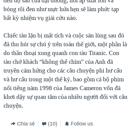
đến độ sâu của đại dương, nơi áp suất lớn và
bóng tối đen như mực hứa hẹn sẽ làm phức tạp
bất kỳ nhiệm vụ giải cứu nào.
Chiếc tàu lặn bị mất tích và cuộc săn lùng sau đó
đã thu hút sự chú ý trên toàn thế giới, một phần là
do thần thoại xung quanh con tàu Titanic. Con
tàu chở khách “không thể chìm” của Anh đã
truyền cảm hứng cho các câu chuyện phi hư cấu
và hư cấu trong một thế kỷ, bao gồm cả bộ phim
nổi tiếng năm 1998 của James Cameron vốn đã
khơi dậy sự quan tâm của nhiều người đối với câu
chuyện.
Chia sẻ
(10)
Follow us