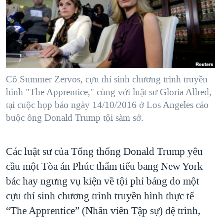
TẠI
VIDEO
"Tìm"
NGƯỜI VIỆT HẢI NGOẠI
HÀNH TRÌNH BẦU CỬ 2024
NGHE
ĐỜI SỐNG
MỘT NĂM CHIẾN TRANH TẠI DẢI GAZA
KINH TẾ
MẠNG XÃ HỘI
GIẢI MÃ VÀNH ĐAI & CON ĐƯỜNG
KHOA HỌC
NGÀY TỊ NẠN THẾ GIỚI
Cô Summer Zervos, cựu thí sinh chương trình truyền
SỨC KHOẺ
hình "The Apprentice," cùng với luật sư Gloria Allred,
TRỊNH VĨNH BÌNH - NGƯỜI HẠ 'BÊN THẮNG CUỘC'
Ngôn ngữ khác
VĂN HOÁ
tại cuộc họp báo ngày 14/10/2016 ở Los Angeles cáo
GROUND ZERO – XƯA VÀ NAY
buộc ông Donald Trump tội sàm sở.
THỂ THAO
CHI PHÍ CHIẾN TRANH AFGHANISTAN
GIÁO DỤC
CÁC GIÁ TRỊ CỘNG HÒA Ở VIỆT NAM
Các luật sư của Tổng thống Donald Trump yêu
THƯỢNG ĐỈNH TRUMP-KIM TẠI VIỆT NAM
cầu một Tòa án Phúc thẩm tiểu bang New York
bác hay ngưng vụ kiện về tội phỉ báng do một
TRỊNH VĨNH BÌNH VS. CHÍNH PHỦ VIỆT NAM
cựu thí sinh chương trình truyền hình thực tế
NGƯ DÂN VIỆT VÀ LÀN SÓNG TRỘM HẢI SÂM
“The Apprentice” (Nhân viên Tập sự) đệ trình,
BÊN KIA QUỐC LỘ: TIẾNG VỌNG TỪ NÔNG THÔN MỸ