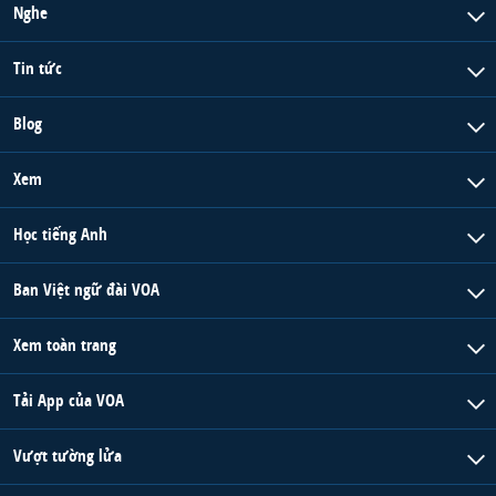
Nghe
Tin tức
Blog
Xem
Học tiếng Anh
Ban Việt ngữ đài VOA
Xem toàn trang
Tải App của VOA
Vượt tường lửa