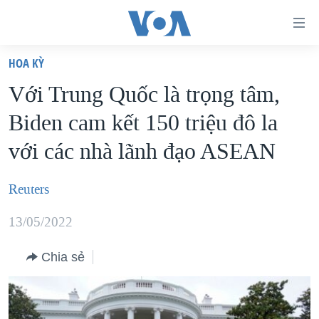
Đường
dẫn
HOA KỲ
truy
TRANG CHỦ
Với Trung Quốc là trọng tâm,
cập
VIỆT NAM
Biden cam kết 150 triệu đô la
Tới
HOA KỲ
nội
với các nhà lãnh đạo ASEAN
BIỂN ĐÔNG
dung
THẾ GIỚI
chính
Reuters
BLOG
Tới
13/05/2022
điều
DIỄN ĐÀN
hướng
MỤC
Chia sẻ
chính
CHUYÊN ĐỀ
TỰ DO BÁO CHÍ
Đi
HỌC TIẾNG ANH
VẠCH TRẦN TIN GIẢ
CHIẾN TRANH THƯƠNG MẠI CỦA MỸ: QUÁ KHỨ VÀ HIỆN
tới