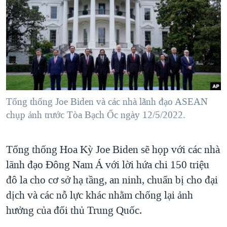
TẠI
VIDEO
"Tìm"
NGƯỜI VIỆT HẢI NGOẠI
HÀNH TRÌNH BẦU CỬ 2024
NGHE
ĐỜI SỐNG
MỘT NĂM CHIẾN TRANH TẠI DẢI GAZA
KINH TẾ
MẠNG XÃ HỘI
GIẢI MÃ VÀNH ĐAI & CON ĐƯỜNG
KHOA HỌC
NGÀY TỊ NẠN THẾ GIỚI
SỨC KHOẺ
TRỊNH VĨNH BÌNH - NGƯỜI HẠ 'BÊN THẮNG CUỘC'
Tổng thống Joe Biden và các nhà lãnh đạo ASEAN
Ngôn ngữ khác
VĂN HOÁ
GROUND ZERO – XƯA VÀ NAY
chụp ảnh trước Tòa Bạch Ốc ngày 12/5/2022.
THỂ THAO
CHI PHÍ CHIẾN TRANH AFGHANISTAN
GIÁO DỤC
Tổng thống Hoa Kỳ Joe Biden sẽ họp với các nhà
CÁC GIÁ TRỊ CỘNG HÒA Ở VIỆT NAM
lãnh đạo Đông Nam Á với lời hứa chi 150 triệu
THƯỢNG ĐỈNH TRUMP-KIM TẠI VIỆT NAM
đô la cho cơ sở hạ tầng, an ninh, chuẩn bị cho đại
TRỊNH VĨNH BÌNH VS. CHÍNH PHỦ VIỆT NAM
dịch và các nỗ lực khác nhằm chống lại ảnh
NGƯ DÂN VIỆT VÀ LÀN SÓNG TRỘM HẢI SÂM
hưởng của đối thủ Trung Quốc.
BÊN KIA QUỐC LỘ: TIẾNG VỌNG TỪ NÔNG THÔN MỸ