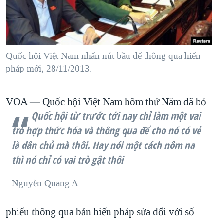
TẠI
VIDEO
"Tìm"
NGƯỜI VIỆT HẢI NGOẠI
HÀNH TRÌNH BẦU CỬ 2024
NGHE
ĐỜI SỐNG
MỘT NĂM CHIẾN TRANH TẠI DẢI GAZA
KINH TẾ
MẠNG XÃ HỘI
Quốc hội Việt Nam nhấn nút bầu để thông qua hiến
GIẢI MÃ VÀNH ĐAI & CON ĐƯỜNG
KHOA HỌC
pháp mới, 28/11/2013.
NGÀY TỊ NẠN THẾ GIỚI
SỨC KHOẺ
TRỊNH VĨNH BÌNH - NGƯỜI HẠ 'BÊN THẮNG CUỘC'
Ngôn ngữ khác
VĂN HOÁ
VOA —
Quốc hội Việt Nam hôm thứ Năm đã bỏ
GROUND ZERO – XƯA VÀ NAY
Quốc hội từ trước tới nay chỉ làm một vai
THỂ THAO
CHI PHÍ CHIẾN TRANH AFGHANISTAN
trò hợp thức hóa và thông qua để cho nó có vẻ
GIÁO DỤC
là dân chủ mà thôi. Hay nói một cách nôm na
CÁC GIÁ TRỊ CỘNG HÒA Ở VIỆT NAM
thì nó chỉ có vai trò gật thôi
THƯỢNG ĐỈNH TRUMP-KIM TẠI VIỆT NAM
TRỊNH VĨNH BÌNH VS. CHÍNH PHỦ VIỆT NAM
Nguyễn Quang A
NGƯ DÂN VIỆT VÀ LÀN SÓNG TRỘM HẢI SÂM
phiếu thông qua bản hiến pháp sửa đổi với số
BÊN KIA QUỐC LỘ: TIẾNG VỌNG TỪ NÔNG THÔN MỸ