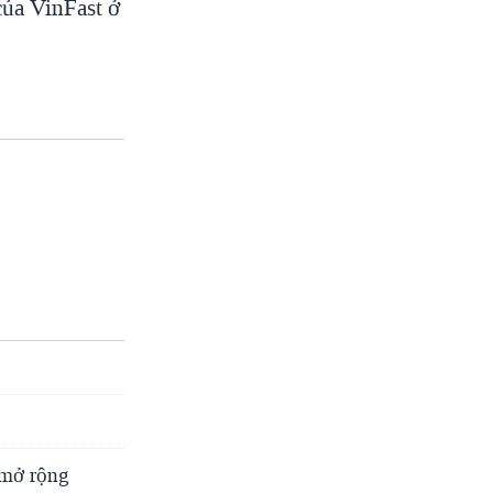
của VinFast ở
 mở rộng