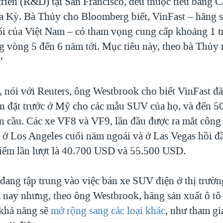
riển (R&D) tại San Francisco, đều thuộc tiểu bang Ca
 Kỳ. Bà Thủy cho Bloomberg biết, VinFast – hãng s
uổi của Việt Nam – có tham vọng cung cấp khoảng 1 tr
g vòng 5 đến 6 năm tới. Mục tiêu này, theo bà Thủy n
”
, nói với Reuters, ông Westbrook cho biết VinFast đ
n đặt trước ở Mỹ cho các mẫu SUV của họ, và đến 5
àn cầu. Các xe VF8 và VF9, lần đầu được ra mắt công
tô ở Los Angeles cuối năm ngoái và ở Las Vegas hồi đ
điểm lần lượt là 40.700 USD và 55.500 USD.
 đang tập trung vào việc bán xe SUV điện ở thị trườ
 nay nhưng, theo ông Westbrook, hãng sản xuất ô tô 
khả năng sẽ
mở rộng sang các loại khác
, như tham gi