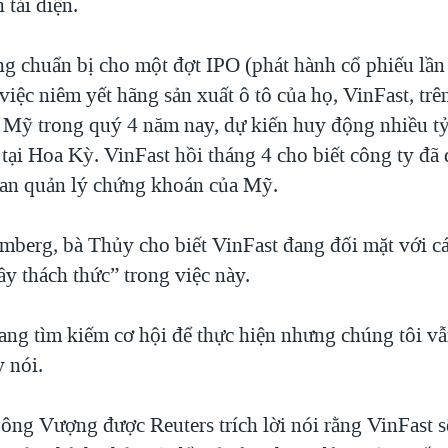
 tải điện.
g chuẩn bị cho một đợt IPO (phát hành cổ phiếu lần
iệc niêm yết hãng sản xuất ô tô của họ, VinFast, trê
Mỹ trong quý 4 năm nay, dự kiến huy động nhiều tỷ
 tại Hoa Kỳ. VinFast hồi tháng 4 cho biết công ty đ
uan quản lý chứng khoán của Mỹ.
mberg, bà Thủy cho biết VinFast đang đối mặt với cá
ầy thách thức” trong việc này.
ang tìm kiếm cơ hội để thực hiện nhưng chúng tôi v
 nói.
 ông Vượng được Reuters trích lời nói rằng VinFast 