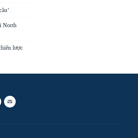
cầu’
i North
chiến lược