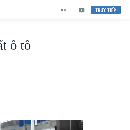
TRỰC TIẾP
t ô tô