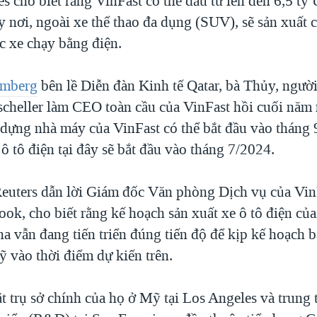
s cho biết rằng VinFast có thể đầu tư lên đến 6,5 t
 nơi, ngoài xe thể thao đa dụng (SUV), sẽ sản xuất c
c xe chạy bằng điện.
mberg
bên lề Diễn đàn Kinh tế Qatar, bà Thủy, người
cheller làm CEO toàn cầu của VinFast hồi cuối năm 
y dựng nhà máy của VinFast có thể bắt đầu vào tháng
 ô tô điện tại đây sẽ bắt đầu vào tháng 7/2024.
Reuters dẫn lời Giám đốc Văn phòng Dịch vụ của Vin
ok, cho biết rằng kế hoạch sản xuất xe ô tô điện của
a vẫn đang tiến triển đúng tiến độ để kịp kế hoạch b
ỹ vào thời điểm dự kiến trên.
ặt trụ sở chính của họ ở Mỹ tại Los Angeles và trung