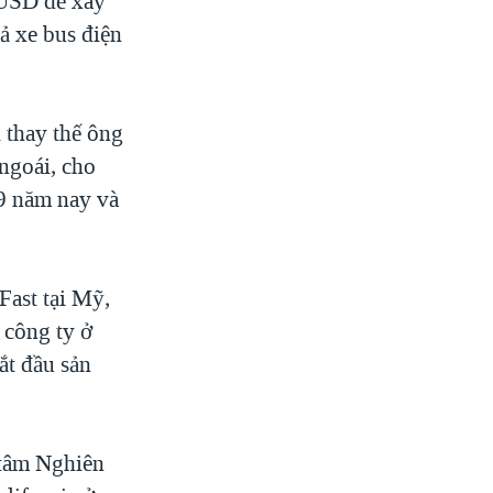
ỷ USD để xây
ả xe bus điện
 thay thế ông
ngoái, cho
 9 năm nay và
Fast tại Mỹ,
 công ty ở
ắt đầu sản
 tâm Nghiên