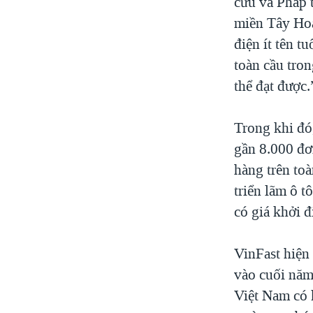
cứu và Pháp t
miền Tây Hoa
điện ít tên t
toàn cầu tron
thể đạt được.
Trong khi đó
gần 8.000 đơ
hàng trên to
triển lãm ô 
có giá khởi 
VinFast hiện
vào cuối năm
Việt Nam có 