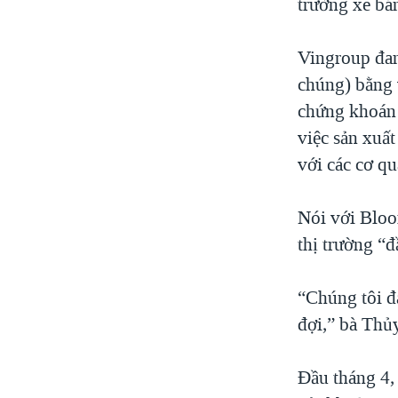
trường xe bán
Vingroup đan
chúng) bằng v
chứng khoán 
việc sản xuất
với các cơ q
Nói với Bloo
thị trường “đ
“Chúng tôi đ
đợi,” bà Thủy
Đầu tháng 4,