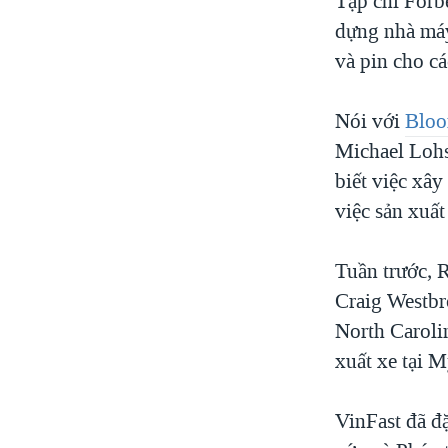
Tạp chí Forbe
dựng nhà máy
và pin cho cá
Nói với
Bloo
Michael Lohs
biết việc xâ
việc sản xuất
Tuần trước, 
Craig Westbro
North Carolin
xuất xe tại M
VinFast đã đ