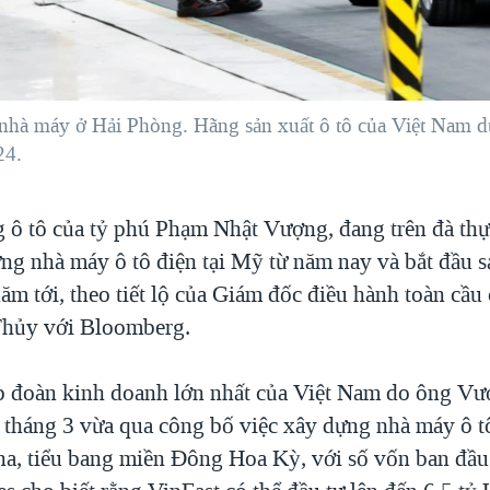
 nhà máy ở Hải Phòng. Hãng sản xuất ô tô của Việt Nam dự
24.
g ô tô của tỷ phú Phạm Nhật Vượng, đang trên đà thự
ng nhà máy ô tô điện tại Mỹ từ năm nay và bắt đầu sả
ăm tới, theo tiết lộ của Giám đốc điều hành toàn cầu
Thủy với Bloomberg.
p đoàn kinh doanh lớn nhất của Việt Nam do ông Vư
i tháng 3 vừa qua công bố việc xây dựng nhà máy ô t
na, tiểu bang miền Đông Hoa Kỳ, với số vốn ban đầu