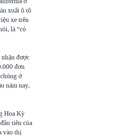
lifornia ở
ản xuất ô tô
iệu xe trên
ói, là “có
ã nhận được
0.000 đơn
 chúng ở
ầu năm nay,
ng Hoa Kỳ
đầu tiên của
a vào thị