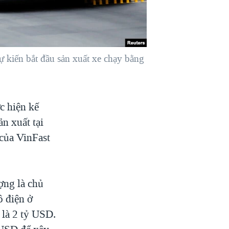
 kiến bắt đầu sản xuất xe chạy bằng
c hiện kế
n xuất tại
 của VinFast
ợng là chủ
ô điện ở
 là 2 tỷ USD.