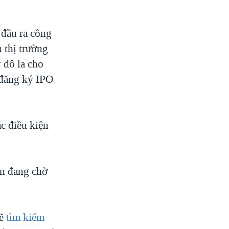
 đầu ra công
n thị trường
 đô la cho
ã đăng ký IPO
c điều kiện
ẫn đang chờ
sẽ
tìm kiếm