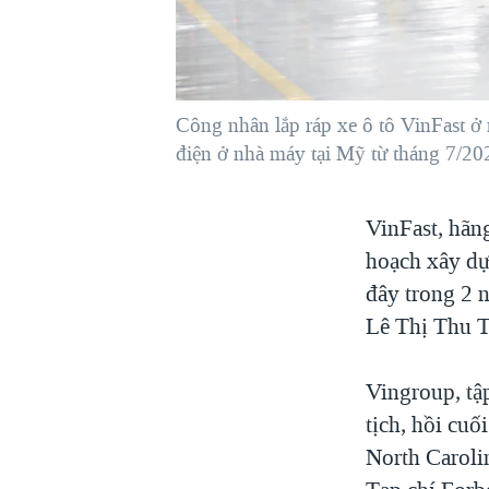
VIỆT NAM
NGƯ DÂN VIỆT VÀ LÀN SÓNG
TRỘM HẢI SÂM
Công nhân lắp ráp xe ô tô VinFast ở
BÊN KIA QUỐC LỘ: TIẾNG VỌNG
TỪ NÔNG THÔN MỸ
điện ở nhà máy tại Mỹ từ tháng 7/20
QUAN HỆ VIỆT MỸ
VinFast, hãn
hoạch xây dự
đây trong 2 n
Lê Thị Thu 
Vingroup, tậ
tịch, hồi cuố
North Caroli