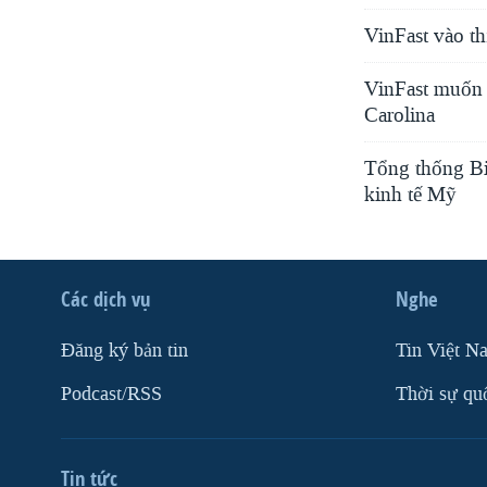
VinFast vào th
VinFast muốn 
Carolina
Tổng thống Bid
kinh tế Mỹ
Các dịch vụ
Nghe
Ðăng ký bản tin
Tin Việt N
Podcast/RSS
Thời sự qu
Tin tức