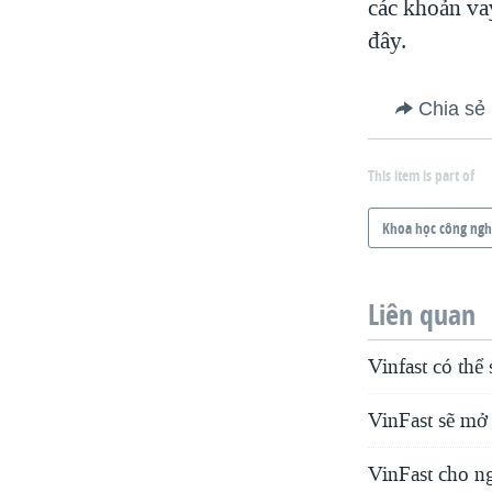
các khoản va
đây.
Chia sẻ
This item is part of
Khoa học công ng
Liên quan
Vinfast có thể 
VinFast sẽ mở
VinFast cho n