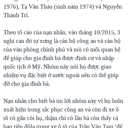
1976), Tạ Văn Thảo (sinh năm 1974) và Nguyễn
QUAN HỆ VIỆT MỸ
Thành Trí.
Theo tố cáo của nạn nhân, vào tháng 10/2015, 3
nghi can đó tự xưng là cán bộ công an và cán bộ
của văn phòng chính phủ và nói có mối quan hệ
để giúp cho gia đình bà được định cư và nhập
quốc tịch ở Mỹ. Nhóm này nói họ được giao
nhiệm vụ đặc biệt ở nước ngoài nên có thể giúp
đỡ cho gia đình bà.
Nạn nhân cho biết bà tin lời nhóm này vì họ luôn
xuất hiện trong sắc phục công an và còn đi xe ô
tô có gắn còi hụ, thậm chí có lần bà còn thấy cả
bao tiền đôla trong xe ô tô của Trần Văn Tam ‘để