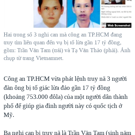
TẠI
VIDEO
"Tìm"
NGƯỜI VIỆT HẢI NGOẠI
HÀNH TRÌNH BẦU CỬ 2024
NGHE
ĐỜI SỐNG
MỘT NĂM CHIẾN TRANH TẠI DẢI GAZA
KINH TẾ
MẠNG XÃ HỘI
Hai trong số 3 nghi can mà công an TP.HCM đang
GIẢI MÃ VÀNH ĐAI & CON ĐƯỜNG
KHOA HỌC
truy tìm liên quan đến vụ bị tố lừa gần 17 tỷ đồng,
NGÀY TỊ NẠN THẾ GIỚI
gồm: Trần Văn Tam (trái) và Tạ Văn Thảo (phải). Ảnh
SỨC KHOẺ
TRỊNH VĨNH BÌNH - NGƯỜI HẠ 'BÊN THẮNG CUỘC'
chụp từ trang Vietnamnet.
Ngôn ngữ khác
VĂN HOÁ
GROUND ZERO – XƯA VÀ NAY
THỂ THAO
Công an TP.HCM vừa phát lệnh truy nã 3 người
CHI PHÍ CHIẾN TRANH AFGHANISTAN
GIÁO DỤC
đàn ông bị tố giác lừa đảo gần 17 tỷ đồng
CÁC GIÁ TRỊ CỘNG HÒA Ở VIỆT NAM
(khoảng 753.000 đôla) của một người dân thành
THƯỢNG ĐỈNH TRUMP-KIM TẠI VIỆT NAM
phố để giúp gia đình người này có quốc tịch ở
TRỊNH VĨNH BÌNH VS. CHÍNH PHỦ VIỆT NAM
Mỹ.
NGƯ DÂN VIỆT VÀ LÀN SÓNG TRỘM HẢI SÂM
Ba nghi can bị truy nã là Trần Văn Tam (sinh năm
BÊN KIA QUỐC LỘ: TIẾNG VỌNG TỪ NÔNG THÔN MỸ