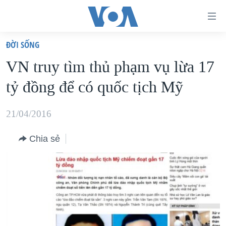
Đường
dẫn
ÐỜI SỐNG
truy
TRANG CHỦ
VN truy tìm thủ phạm vụ lừa 17
cập
VIỆT NAM
tỷ đồng để có quốc tịch Mỹ
Tới
HOA KỲ
nội
BIỂN ĐÔNG
21/04/2016
dung
THẾ GIỚI
chính
Chia sẻ
BLOG
Tới
điều
DIỄN ĐÀN
hướng
MỤC
chính
CHUYÊN ĐỀ
TỰ DO BÁO CHÍ
Đi
HỌC TIẾNG ANH
VẠCH TRẦN TIN GIẢ
CHIẾN TRANH THƯƠNG MẠI CỦA MỸ: QUÁ KHỨ VÀ HIỆN
tới