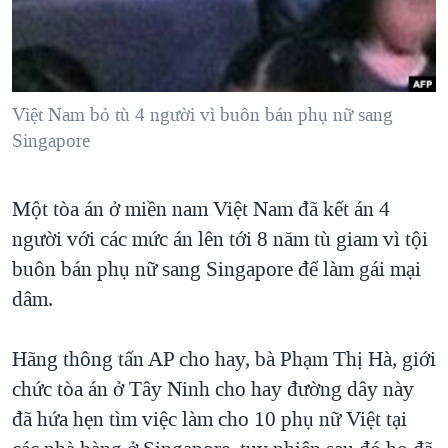
TẠI
VIDEO
"Tìm"
NGƯỜI VIỆT HẢI NGOẠI
HÀNH TRÌNH BẦU CỬ 2024
NGHE
ĐỜI SỐNG
MỘT NĂM CHIẾN TRANH TẠI DẢI GAZA
KINH TẾ
MẠNG XÃ HỘI
Việt Nam bỏ tù 4 người vì buôn bán phụ nữ sang
GIẢI MÃ VÀNH ĐAI & CON ĐƯỜNG
KHOA HỌC
Singapore
NGÀY TỊ NẠN THẾ GIỚI
SỨC KHOẺ
TRỊNH VĨNH BÌNH - NGƯỜI HẠ 'BÊN THẮNG CUỘC'
Ngôn ngữ khác
VĂN HOÁ
Một tòa án ở miền nam Việt Nam đã kết án 4
GROUND ZERO – XƯA VÀ NAY
người với các mức án lên tới 8 năm tù giam vì tội
THỂ THAO
CHI PHÍ CHIẾN TRANH AFGHANISTAN
buôn bán phụ nữ sang Singapore để làm gái mại
GIÁO DỤC
CÁC GIÁ TRỊ CỘNG HÒA Ở VIỆT NAM
dâm.
THƯỢNG ĐỈNH TRUMP-KIM TẠI VIỆT NAM
Hãng thông tấn AP cho hay, bà Phạm Thị Hà, giới
TRỊNH VĨNH BÌNH VS. CHÍNH PHỦ VIỆT NAM
chức tòa án ở Tây Ninh cho hay đường dây này
NGƯ DÂN VIỆT VÀ LÀN SÓNG TRỘM HẢI SÂM
đã hứa hẹn tìm việc làm cho 10 phụ nữ Việt tại
BÊN KIA QUỐC LỘ: TIẾNG VỌNG TỪ NÔNG THÔN MỸ