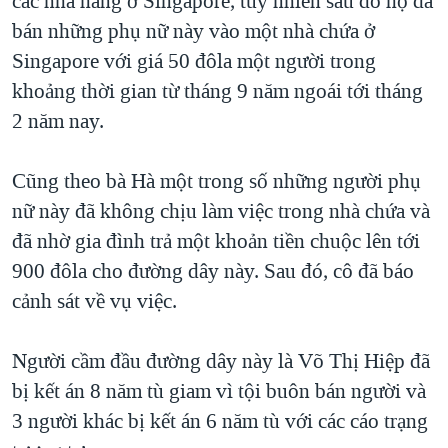
các nhà hàng ở Singapore, tuy nhiên sau đó họ đã
QUAN HỆ VIỆT MỸ
bán những phụ nữ này vào một nhà chứa ở
Singapore với giá 50 đôla một người trong
khoảng thời gian từ tháng 9 năm ngoái tới tháng
2 năm nay.
Cũng theo bà Hà một trong số những người phụ
nữ này đã không chịu làm việc trong nhà chứa và
đã nhờ gia đình trả một khoản tiền chuộc lên tới
900 đôla cho đường dây này. Sau đó, cô đã báo
cảnh sát về vụ việc.
Người cầm đầu đường dây này là Võ Thị Hiệp đã
bị kết án 8 năm tù giam vì tội buôn bán người và
3 người khác bị kết án 6 năm tù với các cáo trạng