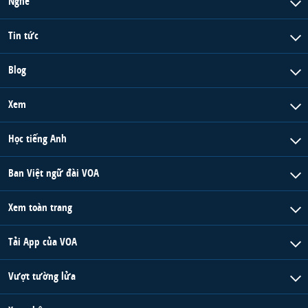
Nghe
Tin tức
Blog
Xem
Học tiếng Anh
Ban Việt ngữ đài VOA
Xem toàn trang
Tải App của VOA
Vượt tường lửa