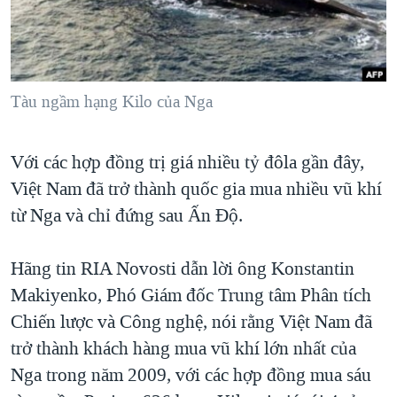
TẠI
VIDEO
"Tìm"
NGƯỜI VIỆT HẢI NGOẠI
HÀNH TRÌNH BẦU CỬ 2024
NGHE
ĐỜI SỐNG
MỘT NĂM CHIẾN TRANH TẠI DẢI GAZA
KINH TẾ
MẠNG XÃ HỘI
Tàu ngầm hạng Kilo của Nga
GIẢI MÃ VÀNH ĐAI & CON ĐƯỜNG
KHOA HỌC
NGÀY TỊ NẠN THẾ GIỚI
SỨC KHOẺ
Với các hợp đồng trị giá nhiều tỷ đôla gần đây,
TRỊNH VĨNH BÌNH - NGƯỜI HẠ 'BÊN THẮNG CUỘC'
Ngôn ngữ khác
VĂN HOÁ
Việt Nam đã trở thành quốc gia mua nhiều vũ khí
GROUND ZERO – XƯA VÀ NAY
THỂ THAO
từ Nga và chỉ đứng sau Ấn Độ.
CHI PHÍ CHIẾN TRANH AFGHANISTAN
GIÁO DỤC
CÁC GIÁ TRỊ CỘNG HÒA Ở VIỆT NAM
Hãng tin RIA Novosti dẫn lời ông Konstantin
Makiyenko, Phó Giám đốc Trung tâm Phân tích
THƯỢNG ĐỈNH TRUMP-KIM TẠI VIỆT NAM
Chiến lược và Công nghệ, nói rằng Việt Nam đã
TRỊNH VĨNH BÌNH VS. CHÍNH PHỦ VIỆT NAM
trở thành khách hàng mua vũ khí lớn nhất của
NGƯ DÂN VIỆT VÀ LÀN SÓNG TRỘM HẢI SÂM
Nga trong năm 2009, với các hợp đồng mua sáu
BÊN KIA QUỐC LỘ: TIẾNG VỌNG TỪ NÔNG THÔN MỸ