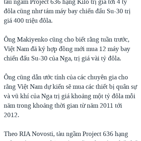
tàu ngầm Project 636 hạng Kilo trị giá tới 4 tỷ
QUAN HỆ VIỆT MỸ
đôla cũng như tám máy bay chiến đấu Su-30 trị
giá 400 triệu đôla.
Ông Makiyenko cũng cho biết rằng tuần trước,
Việt Nam đã ký hợp đồng mới mua 12 máy bay
chiến đấu Su-30 của Nga, trị giá vài tỷ đôla.
Ông cũng dẫn ước tính của các chuyên gia cho
rằng Việt Nam dự kiến sẽ mua các thiết bị quân sự
và vũ khí của Nga trị giá khoảng một tỷ đôla mỗi
năm trong khoảng thời gian từ năm 2011 tới
2012.
Theo RIA Novosti, tàu ngầm Project 636 hạng