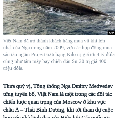
TẠI
VIDEO
"Tìm"
NGƯỜI VIỆT HẢI NGOẠI
HÀNH TRÌNH BẦU CỬ 2024
NGHE
ĐỜI SỐNG
MỘT NĂM CHIẾN TRANH TẠI DẢI GAZA
KINH TẾ
MẠNG XÃ HỘI
GIẢI MÃ VÀNH ĐAI & CON ĐƯỜNG
KHOA HỌC
NGÀY TỊ NẠN THẾ GIỚI
Việt Nam đã trở thành khách hàng mua vũ khí lớn
SỨC KHOẺ
nhất của Nga trong năm 2009, với các hợp đồng mua
TRỊNH VĨNH BÌNH - NGƯỜI HẠ 'BÊN THẮNG CUỘC'
Ngôn ngữ khác
VĂN HOÁ
sáu tàu ngầm Project 636 hạng Kilo trị giá tới 4 tỷ đôla
GROUND ZERO – XƯA VÀ NAY
cũng như tám máy bay chiến đấu Su-30 trị giá 400
THỂ THAO
triệu đôla.
CHI PHÍ CHIẾN TRANH AFGHANISTAN
GIÁO DỤC
CÁC GIÁ TRỊ CỘNG HÒA Ở VIỆT NAM
Thưa quý vị, Tổng thống Nga Dmitry Medvedev
THƯỢNG ĐỈNH TRUMP-KIM TẠI VIỆT NAM
từng tuyên bố, Việt Nam là một trong các đối tác
TRỊNH VĨNH BÌNH VS. CHÍNH PHỦ VIỆT NAM
chiến lược quan trọng của Moscow ở khu vực
NGƯ DÂN VIỆT VÀ LÀN SÓNG TRỘM HẢI SÂM
châu Á – Thái Bình Dương, khi tới tham dự cuộc
BÊN KIA QUỐC LỘ: TIẾNG VỌNG TỪ NÔNG THÔN MỸ
họp các nhà lãnh đạo của Hiệp hội Các quốc gia