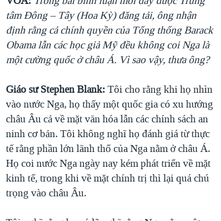
VOA:
Trong bài bình luận mới đây được Trung
tâm Đông – Tây (Hoa Kỳ) đăng tải, ông nhận
định rằng cả chính quyền của Tổng thống Barack
Obama lẫn các học giả Mỹ đều không coi Nga là
một cường quốc ở châu Á. Vì sao vậy, thưa ông?
Giáo sư Stephen Blank:
Tôi cho rằng khi họ nhìn
vào nước Nga, họ thấy một quốc gia có xu hướng
châu Âu cả về mặt văn hóa lẫn các chính sách an
ninh cơ bản. Tôi không nghĩ họ đánh giá từ thực
tế rằng phần lớn lãnh thổ của Nga nằm ở châu Á.
Họ coi nước Nga ngày nay kém phát triển về mặt
kinh tế, trong khi về mặt chính trị thì lại quá chú
trọng vào châu Âu.