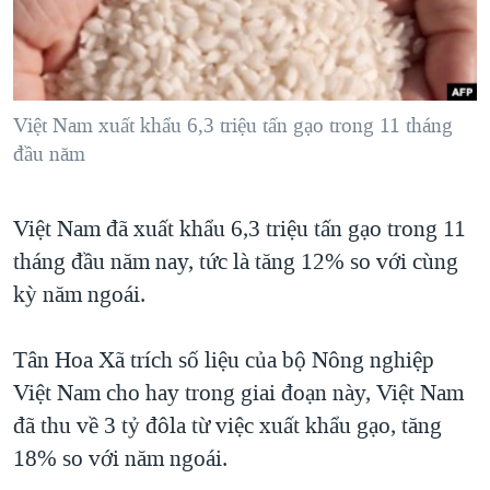
TẠI
VIDEO
"Tìm"
NGƯỜI VIỆT HẢI NGOẠI
HÀNH TRÌNH BẦU CỬ 2024
NGHE
ĐỜI SỐNG
MỘT NĂM CHIẾN TRANH TẠI DẢI GAZA
KINH TẾ
MẠNG XÃ HỘI
Việt Nam xuất khẩu 6,3 triệu tấn gạo trong 11 tháng
GIẢI MÃ VÀNH ĐAI & CON ĐƯỜNG
KHOA HỌC
đầu năm
NGÀY TỊ NẠN THẾ GIỚI
SỨC KHOẺ
TRỊNH VĨNH BÌNH - NGƯỜI HẠ 'BÊN THẮNG CUỘC'
Ngôn ngữ khác
VĂN HOÁ
Việt Nam đã xuất khẩu 6,3 triệu tấn gạo trong 11
GROUND ZERO – XƯA VÀ NAY
tháng đầu năm nay, tức là tăng 12% so với cùng
THỂ THAO
CHI PHÍ CHIẾN TRANH AFGHANISTAN
kỳ năm ngoái.
GIÁO DỤC
CÁC GIÁ TRỊ CỘNG HÒA Ở VIỆT NAM
Tân Hoa Xã trích số liệu của bộ Nông nghiệp
THƯỢNG ĐỈNH TRUMP-KIM TẠI VIỆT NAM
Việt Nam cho hay trong giai đoạn này, Việt Nam
TRỊNH VĨNH BÌNH VS. CHÍNH PHỦ VIỆT NAM
đã thu về 3 tỷ đôla từ việc xuất khẩu gạo, tăng
NGƯ DÂN VIỆT VÀ LÀN SÓNG TRỘM HẢI SÂM
18% so với năm ngoái.
BÊN KIA QUỐC LỘ: TIẾNG VỌNG TỪ NÔNG THÔN MỸ