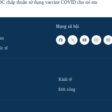
C chấp thuận sử dụng vaccine COVID cho trẻ em
Mạng xã hội
am
ốc tế
Kinh tế
Ðời sống