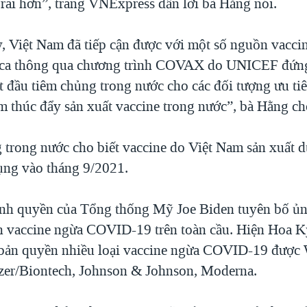
 rãi hơn”, trang VNExpress dẫn lời bà Hằng nói.
, Việt Nam đã tiếp cận được với một số nguồn vacci
eca thông qua chương trình COVAX do UNICEF đứng
 đầu tiêm chủng trong nước cho các đối tượng ưu ti
m thúc đẩy sản xuất vaccine trong nước”, bà Hằng ch
 trong nước cho biết vaccine do Việt Nam sản xuất d
ụng vào tháng 9/2021.
nh quyền của Tổng thống Mỹ Joe Biden tuyên bố ủ
n vaccine ngừa COVID-19 trên toàn cầu. Hiện Hoa Kỳ
 bản quyền nhiều loại vaccine ngừa COVID-19 đượ
zer/Biontech, Johnson & Johnson, Moderna.