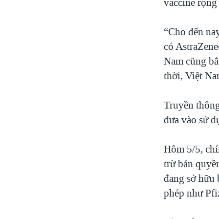
vaccine rộng
“Cho đến nay
có AstraZen
Nam cũng bắt
thời, Việt Na
Truyền thông
đưa vào sử d
Hôm 5/5, chí
trừ bản quyề
đang sở hữu
phép như Pfi