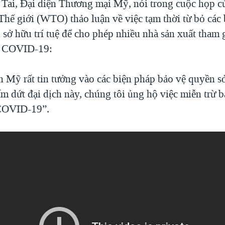
 Tai, Đại diện Thương mại Mỹ, nói trong cuộc họp c
hế giới (WTO) thảo luận về việc tạm thời từ bỏ các
sở hữu trí tuệ để cho phép nhiều nhà sản xuất tham 
a COVID-19:
 Mỹ rất tin tưởng vào các biện pháp bảo vệ quyền sở 
m dứt đại dịch này, chúng tôi ủng hộ việc miễn trừ 
 COVID-19”.