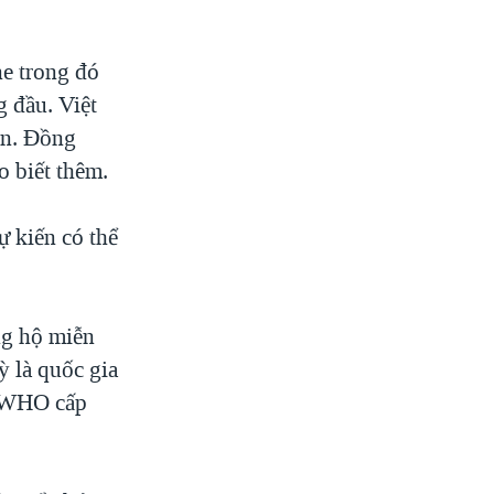
ne trong đó
 đầu. Việt
ên. Đồng
o biết thêm.
ự kiến có thể
ng hộ miễn
 là quốc gia
c WHO cấp