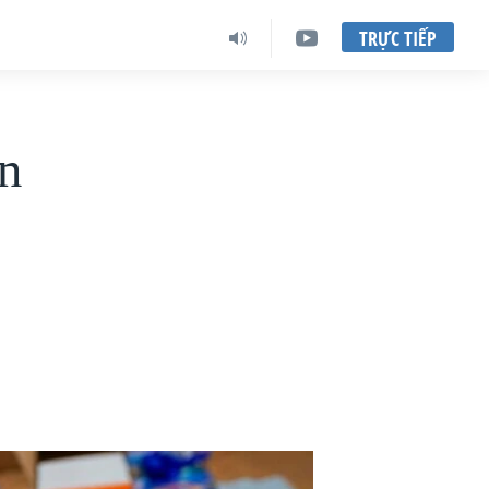
TRỰC TIẾP
ản