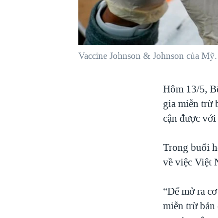
VIỆT NAM
NGƯ DÂN VIỆT VÀ LÀN SÓNG
TRỘM HẢI SÂM
Vaccine Johnson & Johnson của Mỹ.
BÊN KIA QUỐC LỘ: TIẾNG VỌNG
TỪ NÔNG THÔN MỸ
QUAN HỆ VIỆT MỸ
Hôm 13/5, B
gia miễn trừ
cận được với 
Trong buổi h
về việc Việt
“Để mở ra cơ
miễn trừ bản 