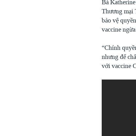
Bà Katherine
Thương mại T
bảo vệ quyền 
vaccine ngừ
“Chính quyền
nhưng để chấ
với vaccine