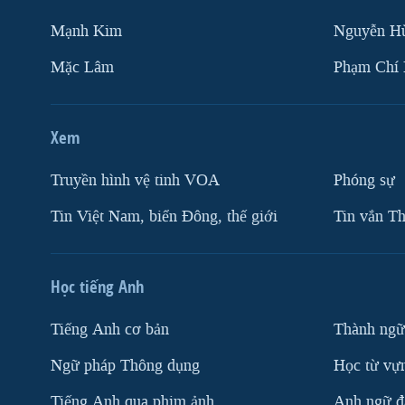
Mạnh Kim
Nguyễn H
Mặc Lâm
Phạm Chí
Xem
Truyền hình vệ tinh VOA
Phóng sự
Tin Việt Nam, biển Đông, thế giới
Tin vắn Th
Học tiếng Anh
Tiếng Anh cơ bản
Thành ngữ
Ngữ pháp Thông dụng
Học từ vựn
Tiếng Anh qua phim ảnh
Anh ngữ đặ