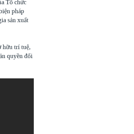
ủa Tổ chức
 biện pháp
gia sản xuất
hữu trí tuệ,
bản quyền đối