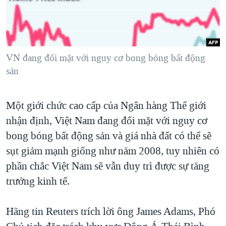
TẠI
VIDEO
"Tìm"
NGƯỜI VIỆT HẢI NGOẠI
HÀNH TRÌNH BẦU CỬ 2024
NGHE
ĐỜI SỐNG
MỘT NĂM CHIẾN TRANH TẠI DẢI GAZA
KINH TẾ
MẠNG XÃ HỘI
VN đang đối mặt với nguy cơ bong bóng bất động
GIẢI MÃ VÀNH ĐAI & CON ĐƯỜNG
KHOA HỌC
sản
NGÀY TỊ NẠN THẾ GIỚI
SỨC KHOẺ
TRỊNH VĨNH BÌNH - NGƯỜI HẠ 'BÊN THẮNG CUỘC'
Ngôn ngữ khác
VĂN HOÁ
Một giới chức cao cấp của Ngân hàng Thế giới
GROUND ZERO – XƯA VÀ NAY
nhận định, Việt Nam đang đối mặt với nguy cơ
THỂ THAO
CHI PHÍ CHIẾN TRANH AFGHANISTAN
bong bóng bất động sản và giá nhà đất có thể sẽ
GIÁO DỤC
CÁC GIÁ TRỊ CỘNG HÒA Ở VIỆT NAM
sụt giảm mạnh giống như năm 2008, tuy nhiên có
phần chắc Việt Nam sẽ vẫn duy trì được sự tăng
THƯỢNG ĐỈNH TRUMP-KIM TẠI VIỆT NAM
trưởng kinh tế.
TRỊNH VĨNH BÌNH VS. CHÍNH PHỦ VIỆT NAM
NGƯ DÂN VIỆT VÀ LÀN SÓNG TRỘM HẢI SÂM
Hãng tin Reuters trích lời ông James Adams, Phó
BÊN KIA QUỐC LỘ: TIẾNG VỌNG TỪ NÔNG THÔN MỸ