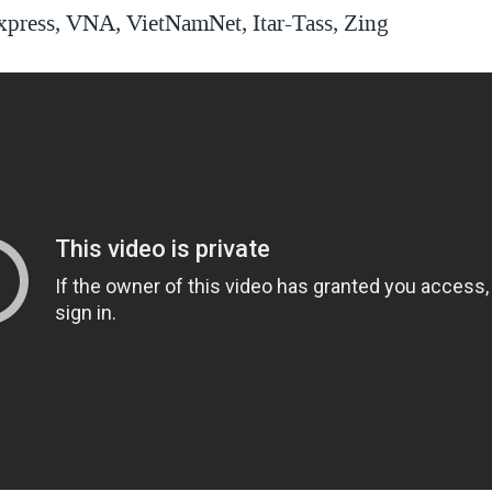
ress, VNA, VietNamNet, Itar-Tass, Zing