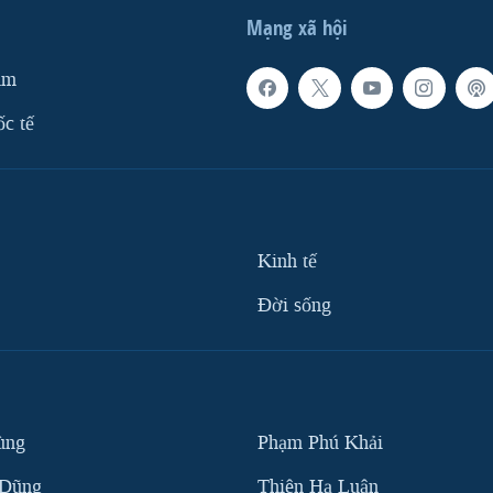
Mạng xã hội
am
ốc tế
Kinh tế
Ðời sống
ùng
Phạm Phú Khải
 Dũng
Thiên Hạ Luận