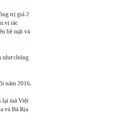
ng trị giá 2
m vi tác
rên bề mặt và
n như chúng
uối năm 2016.
 lại mà Việt
a và Bà Rịa