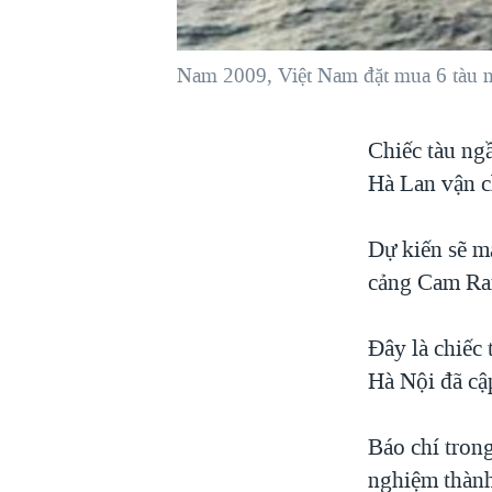
VIỆT NAM
NGƯ DÂN VIỆT VÀ LÀN SÓNG
Nam 2009, Việt Nam đặt mua 6 tàu ng
TRỘM HẢI SÂM
BÊN KIA QUỐC LỘ: TIẾNG VỌNG
Chiếc tàu ngầ
TỪ NÔNG THÔN MỸ
Hà Lan vận c
QUAN HỆ VIỆT MỸ
Dự kiến sẽ m
cảng Cam Ra
Đây là chiếc
Hà Nội đã cậ
Báo chí tron
nghiệm thành