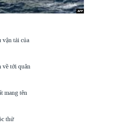
 vận tải của
 về tới quân
ất mang tên
ộc thử