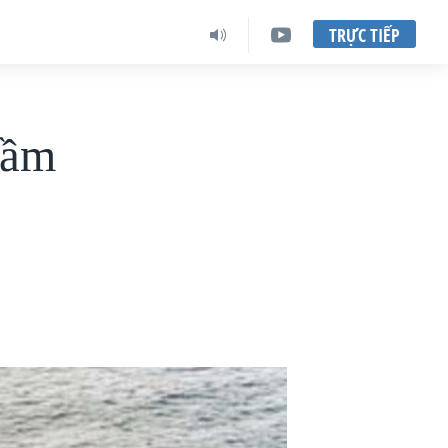
TRỰC TIẾP
gầm