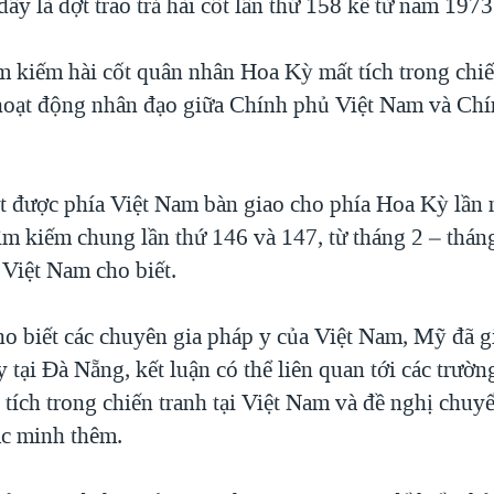
đây là đợt trao trả hài cốt lần thứ 158 kể từ năm 1973
m kiếm hài cốt quân nhân Hoa Kỳ mất tích trong chiế
hoạt động nhân đạo giữa Chính phủ Việt Nam và Ch
ốt được phía Việt Nam bàn giao cho phía Hoa Kỳ lần n
tìm kiếm chung lần thứ 146 và 147, từ tháng 2 – thán
 Việt Nam cho biết.
o biết các chuyên gia pháp y của Việt Nam, Mỹ đã g
y tại Đà Nẵng, kết luận có thể liên quan tới các trườ
tích trong chiến tranh tại Việt Nam và đề nghị chuy
c minh thêm.