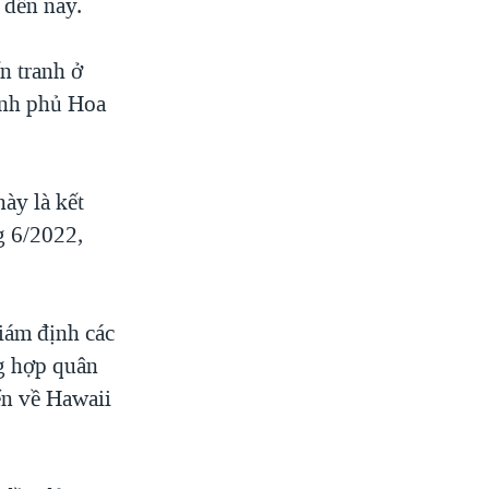
 đến nay.
n tranh ở
ính phủ Hoa
ày là kết
g 6/2022,
iám định các
ng hợp quân
ển về Hawaii