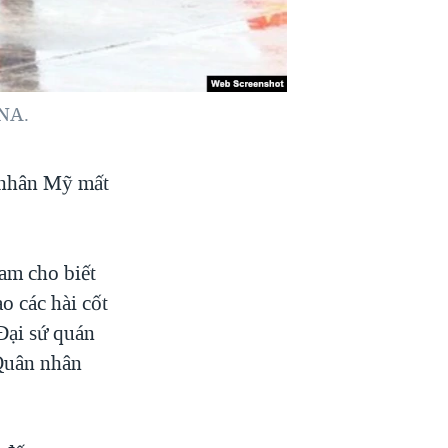
VNA.
n nhân Mỹ mất
am cho biết
 các hài cốt
 Đại sứ quán
Quân nhân