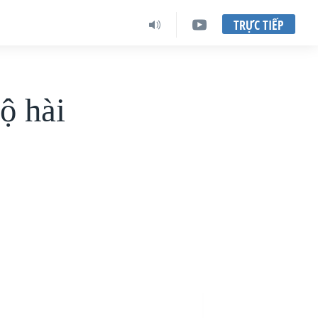
TRỰC TIẾP
ộ hài