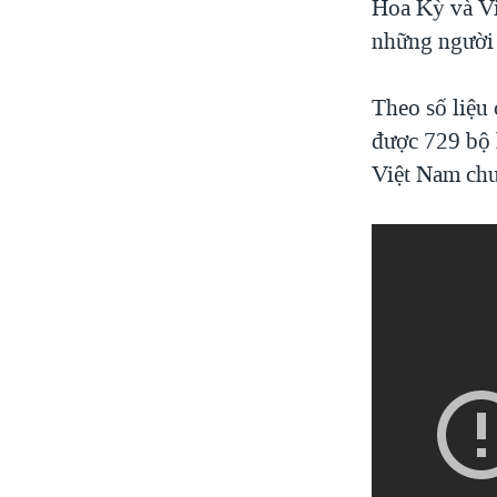
Hoa Kỳ và Vi
những người 
Theo số liệu
được 729 bộ 
Việt Nam chư