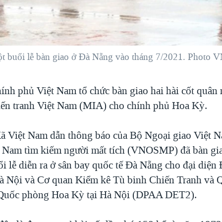
ột buổi lễ bàn giao ở Đà Nẵng vào tháng 7/2021. Photo 
ính phủ Việt Nam tổ chức bàn giao hai hài cốt quâ
hiến tranh Việt Nam (MIA) cho chính phủ Hoa Kỳ.
 Việt Nam dẫn thông báo của Bộ Ngoại giao Việt N
 Nam tìm kiếm người mất tích (VNOSMP) đã bàn giao
i lễ diễn ra ở sân bay quốc tế Đà Nẵng cho đại diện
à Nội và Cơ quan Kiểm kê Tù binh Chiến Tranh và 
 Quốc phòng Hoa Kỳ tại Hà Nội (DPAA DET2).