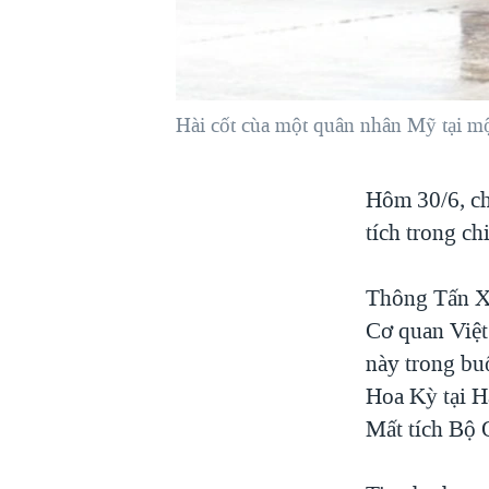
VIỆT NAM
NGƯ DÂN VIỆT VÀ LÀN SÓNG
TRỘM HẢI SÂM
Hài cốt cùa một quân nhân Mỹ tại m
BÊN KIA QUỐC LỘ: TIẾNG VỌNG
TỪ NÔNG THÔN MỸ
QUAN HỆ VIỆT MỸ
Hôm 30/6, ch
tích trong c
Thông Tấn Xã
Cơ quan Việt
này trong buổ
Hoa Kỳ tại H
Mất tích Bộ