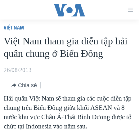
Đường
dẫn
VIỆT NAM
truy
TRANG CHỦ
Việt Nam tham gia diễn tập hải
cập
VIỆT NAM
quân chung ở Biển Đông
Tới
HOA KỲ
nội
BIỂN ĐÔNG
26/08/2013
dung
THẾ GIỚI
chính
Chia sẻ
BLOG
Tới
Hải quân Việt Nam sẽ tham gia các cuộc diễn tập
điều
DIỄN ĐÀN
chung trên Biển Đông giữa khối ASEAN và 8
hướng
MỤC
nước khu vực Châu Á-Thái Bình Dương được tổ
chính
CHUYÊN ĐỀ
TỰ DO BÁO CHÍ
chức tại Indonesia vào năm sau.
Đi
HỌC TIẾNG ANH
VẠCH TRẦN TIN GIẢ
CHIẾN TRANH THƯƠNG MẠI CỦA MỸ: QUÁ KHỨ VÀ HIỆN
tới