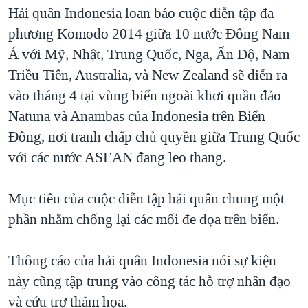
TẠI
Hải quân Indonesia loan báo cuộc diễn tập đa
VIDEO
"Tìm"
NGƯỜI VIỆT HẢI NGOẠI
HÀNH TRÌNH BẦU CỬ 2024
phương Komodo 2014 giữa 10 nước Đông Nam
NGHE
ĐỜI SỐNG
Á với Mỹ, Nhật, Trung Quốc, Nga, Ấn Độ, Nam
MỘT NĂM CHIẾN TRANH TẠI DẢI GAZA
KINH TẾ
Triều Tiên, Australia, và New Zealand sẽ diễn ra
MẠNG XÃ HỘI
GIẢI MÃ VÀNH ĐAI & CON ĐƯỜNG
KHOA HỌC
vào tháng 4 tại vùng biển ngoài khơi quần đảo
NGÀY TỊ NẠN THẾ GIỚI
Natuna và Anambas của Indonesia trên Biển
SỨC KHOẺ
TRỊNH VĨNH BÌNH - NGƯỜI HẠ 'BÊN THẮNG CUỘC'
Đông, nơi tranh chấp chủ quyền giữa Trung Quốc
Ngôn ngữ khác
VĂN HOÁ
GROUND ZERO – XƯA VÀ NAY
với các nước ASEAN đang leo thang.
THỂ THAO
CHI PHÍ CHIẾN TRANH AFGHANISTAN
GIÁO DỤC
Mục tiêu của cuộc diễn tập hải quân chung một
CÁC GIÁ TRỊ CỘNG HÒA Ở VIỆT NAM
phần nhằm chống lại các mối đe dọa trên biển.
THƯỢNG ĐỈNH TRUMP-KIM TẠI VIỆT NAM
TRỊNH VĨNH BÌNH VS. CHÍNH PHỦ VIỆT NAM
Thông cáo của hải quân Indonesia nói sự kiện
NGƯ DÂN VIỆT VÀ LÀN SÓNG TRỘM HẢI SÂM
này cũng tập trung vào công tác hỗ trợ nhân đạo
và cứu trợ thảm họa.
BÊN KIA QUỐC LỘ: TIẾNG VỌNG TỪ NÔNG THÔN MỸ