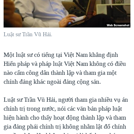
TẠI
VIDEO
"Tìm"
NGƯỜI VIỆT HẢI NGOẠI
HÀNH TRÌNH BẦU CỬ 2024
NGHE
ĐỜI SỐNG
MỘT NĂM CHIẾN TRANH TẠI DẢI GAZA
KINH TẾ
MẠNG XÃ HỘI
Luật sư Trần Vũ Hải.
GIẢI MÃ VÀNH ĐAI & CON ĐƯỜNG
KHOA HỌC
NGÀY TỊ NẠN THẾ GIỚI
SỨC KHOẺ
Một luật sư có tiếng tại Việt Nam khẳng định
TRỊNH VĨNH BÌNH - NGƯỜI HẠ 'BÊN THẮNG CUỘC'
Ngôn ngữ khác
VĂN HOÁ
Hiến pháp và pháp luật Việt Nam không có điều
GROUND ZERO – XƯA VÀ NAY
THỂ THAO
nào cấm công dân thành lập và tham gia một
CHI PHÍ CHIẾN TRANH AFGHANISTAN
chính đảng khác ngoài đảng cộng sản.
GIÁO DỤC
CÁC GIÁ TRỊ CỘNG HÒA Ở VIỆT NAM
Luật sư Trần Vũ Hải, người tham gia nhiều vụ án
THƯỢNG ĐỈNH TRUMP-KIM TẠI VIỆT NAM
chính trị trong nước, nói các văn bản pháp luật
TRỊNH VĨNH BÌNH VS. CHÍNH PHỦ VIỆT NAM
hiện hành cho thấy hoạt động thành lập và tham
NGƯ DÂN VIỆT VÀ LÀN SÓNG TRỘM HẢI SÂM
gia đảng phái chính trị không nhằm lật đổ chính
BÊN KIA QUỐC LỘ: TIẾNG VỌNG TỪ NÔNG THÔN MỸ