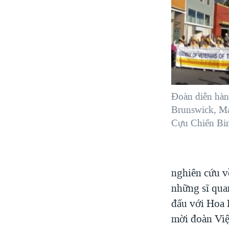
Ðoàn diễn hàn
Brunswick, M
Cựu Chiến Bi
nghiên cứu v
những sĩ qua
đấu với Hoa 
mời đoàn Việ