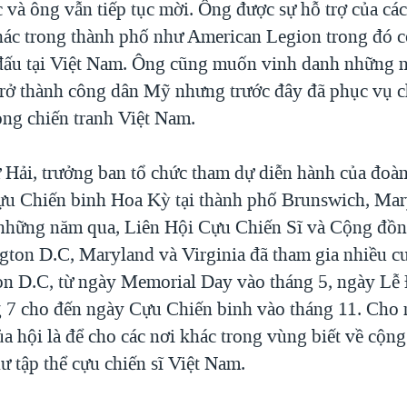
 và ông vẫn tiếp tục mời. Ông được sự hỗ trợ của các
hác trong thành phố như American Legion trong đó c
đấu tại Việt Nam. Ông cũng muốn vinh danh những n
rở thành công dân Mỹ nhưng trước đây đã phục vụ 
ng chiến tranh Việt Nam.
ự Hải, trưởng ban tổ chức tham dự diễn hành của đoà
u Chiến binh Hoa Kỳ tại thành phố Brunswich, Mar
g những năm qua, Liên Hội Cựu Chiến Sĩ và Cộng đồ
ton D.C, Maryland và Virginia đã tham gia nhiều c
on D.C, từ ngày Memorial Day vào tháng 5, ngày Lễ
 7 cho đến ngày Cựu Chiến binh vào tháng 11. Cho
a hội là để cho các nơi khác trong vùng biết về cộn
 tập thể cựu chiến sĩ Việt Nam.