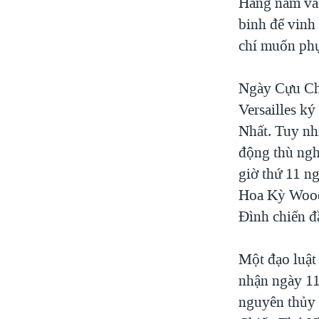
Hàng năm và
binh để vinh
chí muốn phụ
Ngày Cựu Chi
Versailles k
Nhất. Tuy nh
động thù ngh
giờ thứ 11 n
Hoa Kỳ Wood
Đình chiến đầ
Một đạo luậ
nhận ngày 11
nguyên thủy 