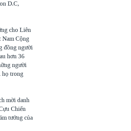
on D.C,
ững cho Liên
ệt Nam Cộng
ng đồng người
sau hơn 36
hững người
 họ trong
ch mời danh
 Cựu Chiến
cảm tưởng của