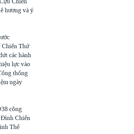
 Cựu Chiến
uê hương và ý
 ước
ế Chiến Thứ
dứt các hành
hiệu lực vào
 Tổng thống
iệm ngày
938 công
 Đình Chiến
binh Thế