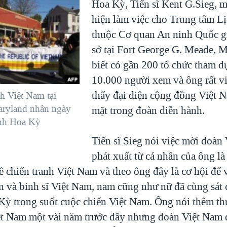
Hoa Kỳ, Tiến sĩ Kent G.Sieg, mộ
hiện làm việc cho Trung tâm L
thuộc Cơ quan An ninh Quốc g
sở tại Fort George G. Meade, 
biết có gần 200 tổ chức tham d
10.000 người xem và ông rất v
thấy đại diện cộng đồng Việt 
h Việt Nam tại
aryland nhân ngày
mặt trong đoàn diễn hành.
nh Hoa Kỳ
Tiến sĩ Sieg nói việc mời đoàn
phát xuất từ cá nhân của ông là
ề chiến tranh Việt Nam và theo ông đây là cơ hội để
n và binh sĩ Việt Nam, nam cũng như nữ đã cùng sát 
Kỳ trong suốt cuộc chiến Việt Nam. Ông nói thêm th
t Nam một vài năm trước đây nhưng đoàn Việt Nam