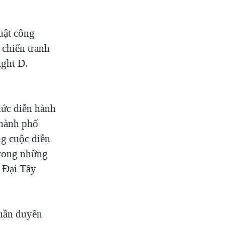
uật công
 chiến tranh
ght D.
hức diễn hành
thành phố
g cuộc diễn
trong những
g-Đại Tây
Tuần duyên