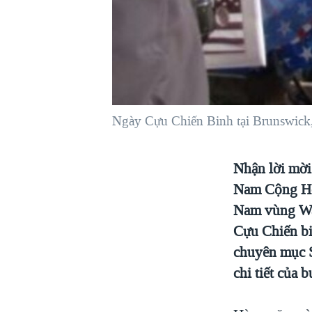
VIỆT NAM
NGƯ DÂN VIỆT VÀ LÀN SÓNG
TRỘM HẢI SÂM
BÊN KIA QUỐC LỘ: TIẾNG VỌNG
TỪ NÔNG THÔN MỸ
QUAN HỆ VIỆT MỸ
Ngày Cựu Chiến Binh tại Brunswick
Nhận lời mời
Nam Cộng Hò
Nam vùng Was
Cựu Chiến bi
chuyên mục S
chi tiết của 