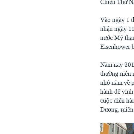
Chiến Thứ N
Vào ngày 1 t
nhận ngày 11
nước Mỹ tha
Eisenhower b
Năm nay 2011
thường niên 
nhỏ nằm về p
hành để vinh
cuộc diễn hà
Dương, miền