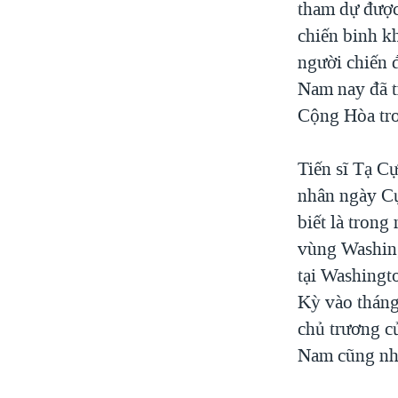
tham dự được
chiến binh k
người chiến 
Nam nay đã t
Cộng Hòa tro
Tiến sĩ Tạ C
nhân ngày Cự
biết là tron
vùng Washing
tại Washingt
Kỳ vào tháng
chủ trương củ
Nam cũng như