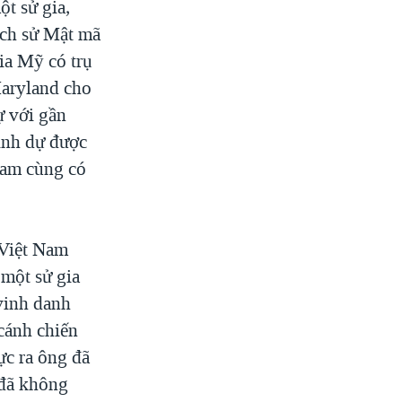
t sử gia,
ịch sử Mật mã
ia Mỹ có trụ
Maryland cho
ự với gần
inh dự được
Nam cùng có
 Việt Nam
 một sử gia
 vinh danh
cánh chiến
ực ra ông đã
 đã không