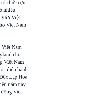
 tổ chức cựu
ó nhiều
gười Việt
cho Việt Nam
n Việt Nam
yland cho
ng Việt Nam
uộc diễn hành
 Độc Lập Hoa
 nên năm nay
g đồng Việt