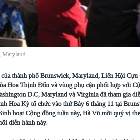
, Maryland
 của thành phố Brunswick, Maryland, Liên Hội Cựu C
a Hoa Thịnh Ðốn và vùng phụ cận phối hợp với Cộ
hington D.C, Maryland và Virginia đã tham gia di
nh Hoa Kỳ tổ chức vào thứ Bảy 6 tháng 11 tại Brun
inh hoạt Cộng đồng tuần này, Hà Vũ mời quý vị the
buổi diễn hành này.