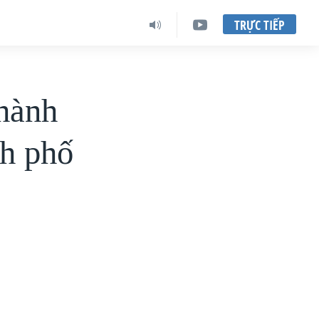
TRỰC TIẾP
hành
nh phố