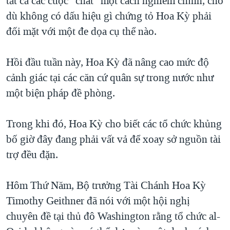
tất cả các cuộc “chat” một cách nghiêm chỉnh, cho
QUAN HỆ VIỆT MỸ
dù không có dấu hiệu gì chứng tỏ Hoa Kỳ phải
đối mặt với một đe dọa cụ thể nào.
Hồi đầu tuần này, Hoa Kỳ đã nâng cao mức độ
cảnh giác tại các căn cứ quân sự trong nước như
một biện pháp đề phòng.
Trong khi đó, Hoa Kỳ cho biết các tổ chức khủng
bố giờ đây đang phải vất vả để xoay sở nguồn tài
trợ đều đặn.
Hôm Thứ Năm, Bộ trưởng Tài Chánh Hoa Kỳ
Timothy Geithner đã nói với một hội nghị
chuyên đề tại thủ đô Washington rằng tổ chức al-