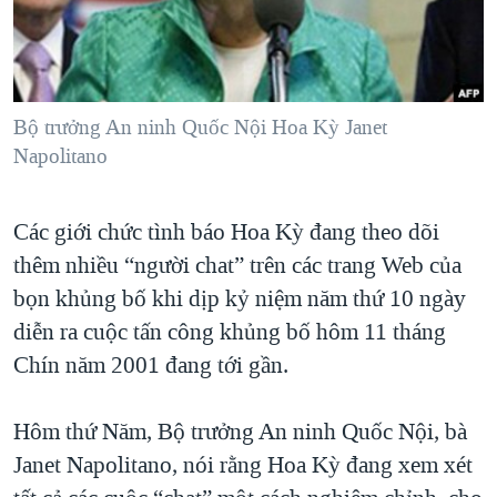
TẠI
VIDEO
"Tìm"
NGƯỜI VIỆT HẢI NGOẠI
HÀNH TRÌNH BẦU CỬ 2024
NGHE
ĐỜI SỐNG
MỘT NĂM CHIẾN TRANH TẠI DẢI GAZA
KINH TẾ
MẠNG XÃ HỘI
Bộ trưởng An ninh Quốc Nội Hoa Kỳ Janet
GIẢI MÃ VÀNH ĐAI & CON ĐƯỜNG
KHOA HỌC
Napolitano
NGÀY TỊ NẠN THẾ GIỚI
SỨC KHOẺ
TRỊNH VĨNH BÌNH - NGƯỜI HẠ 'BÊN THẮNG CUỘC'
Ngôn ngữ khác
VĂN HOÁ
Các giới chức tình báo Hoa Kỳ đang theo dõi
GROUND ZERO – XƯA VÀ NAY
thêm nhiều “người chat” trên các trang Web của
THỂ THAO
CHI PHÍ CHIẾN TRANH AFGHANISTAN
bọn khủng bố khi dịp kỷ niệm năm thứ 10 ngày
GIÁO DỤC
CÁC GIÁ TRỊ CỘNG HÒA Ở VIỆT NAM
diễn ra cuộc tấn công khủng bố hôm 11 tháng
Chín năm 2001 đang tới gần.
THƯỢNG ĐỈNH TRUMP-KIM TẠI VIỆT NAM
TRỊNH VĨNH BÌNH VS. CHÍNH PHỦ VIỆT NAM
Hôm thứ Năm, Bộ trưởng An ninh Quốc Nội, bà
NGƯ DÂN VIỆT VÀ LÀN SÓNG TRỘM HẢI SÂM
Janet Napolitano, nói rằng Hoa Kỳ đang xem xét
BÊN KIA QUỐC LỘ: TIẾNG VỌNG TỪ NÔNG THÔN MỸ