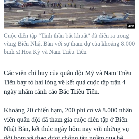
TẠI
VIDEO
"Tìm"
NGƯỜI VIỆT HẢI NGOẠI
HÀNH TRÌNH BẦU CỬ 2024
NGHE
ĐỜI SỐNG
MỘT NĂM CHIẾN TRANH TẠI DẢI GAZA
KINH TẾ
MẠNG XÃ HỘI
Cuộc diễn tập “Tinh thần bất khuất” đã diễn ra trong
GIẢI MÃ VÀNH ĐAI & CON ĐƯỜNG
KHOA HỌC
vùng Biển Nhật Bản với sự tham dự của khoảng 8.000
NGÀY TỊ NẠN THẾ GIỚI
binh sĩ Hoa Kỳ và Nam Triều Tiên
SỨC KHOẺ
TRỊNH VĨNH BÌNH - NGƯỜI HẠ 'BÊN THẮNG CUỘC'
Ngôn ngữ khác
VĂN HOÁ
GROUND ZERO – XƯA VÀ NAY
Các viên chỉ huy của quân đội Mỹ và Nam Triều
THỂ THAO
CHI PHÍ CHIẾN TRANH AFGHANISTAN
Tiên bày tỏ hài lòng về kết quả cuộc tập trận 4
GIÁO DỤC
ngày nhằm cảnh cáo Bắc Triều Tiên.
CÁC GIÁ TRỊ CỘNG HÒA Ở VIỆT NAM
THƯỢNG ĐỈNH TRUMP-KIM TẠI VIỆT NAM
Khoảng 20 chiến hạm, 200 phi cơ và 8.000 nhân
TRỊNH VĨNH BÌNH VS. CHÍNH PHỦ VIỆT NAM
viên quân đội đã tham gia cuộc diễn tập ở Biển
NGƯ DÂN VIỆT VÀ LÀN SÓNG TRỘM HẢI SÂM
Nhật Bản, kết thúc ngày hôm nay với những vụ
BÊN KIA QUỐC LỘ: TIẾNG VỌNG TỪ NÔNG THÔN MỸ
dội bom và thao dượt chống tàu ngầm qua hệ