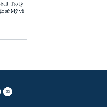
ell, Trợ lý
ặc sứ Mỹ về