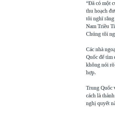
“Đã có một c
VIỆT NAM
thu hoạch đư
NGƯ DÂN VIỆT VÀ LÀN SÓNG
tôi nghĩ rằng
TRỘM HẢI SÂM
Nam Triều Tiê
BÊN KIA QUỐC LỘ: TIẾNG VỌNG
Chúng tôi ngh
TỪ NÔNG THÔN MỸ
QUAN HỆ VIỆT MỸ
Các nhà ngoạ
Quốc để tìm 
không nói rõ
hợp.
Trung Quốc v
cách là thành
nghị quyết nà