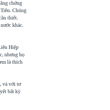
 bằng chứng
u Tiên. Chúng
ần thiết.
c nước khác.
Liên Hiệp
úc, nhưng họ
em là thích
 và với tư
yết bất kỳ