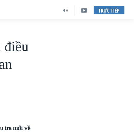
TRỰC TIẾP
 điều
nan
u tra mới về