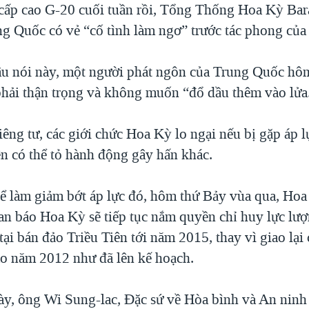
 cấp cao G-20 cuối tuần rồi, Tổng Thống Hoa Kỳ B
ng Quốc có vẻ “cố tình làm ngơ” trước tác phong của
câu nói này, một người phát ngôn của Trung Quốc hô
phải thận trọng và không muốn “đổ dầu thêm vào lửa
iêng tư, các giới chức Hoa Kỳ lo ngại nếu bị gặp áp 
ên có thể tỏ hành động gây hấn khác.
 làm giảm bớt áp lực đó, hôm thứ Bảy vùa qua, Ho
oan báo Hoa Kỳ sẽ tiếp tục nắm quyền chỉ huy lực lượ
tại bán đảo Triều Tiên tới năm 2015, thay vì giao lạ
ào năm 2012 như đã lên kế hoạch.
ày, ông Wi Sung-lac, Đặc sứ về Hòa bình và An nin