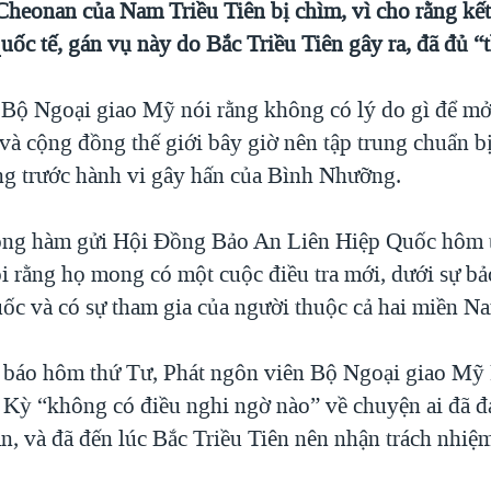
 Cheonan của Nam Triều Tiên bị chìm, vì cho rằng kế
quốc tế, gán vụ này do Bắc Triều Tiên gây ra, đã đủ “
Bộ Ngoại giao Mỹ nói rằng không có lý do gì để mở
 và cộng đồng thế giới bây giờ nên tập trung chuẩn b
ng trước hành vi gây hấn của Bình Nhưỡng.
ông hàm gửi Hội Đồng Bảo An Liên Hiệp Quốc hôm 
i rằng họ mong có một cuộc điều tra mới, dưới sự bả
ốc và có sự tham gia của người thuộc cả hai miền N
 báo hôm thứ Tư, Phát ngôn viên Bộ Ngoại giao Mỹ 
 Kỳ “không có điều nghi ngờ nào” về chuyện ai đã 
n, và đã đến lúc Bắc Triều Tiên nên nhận trách nhiệ