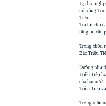
Tại hội nghị
nói rằng Tru
Tiên.
Trả lời cho 
rằng họ cần 
Trong chốn r
Bắc Triều Ti
Dường như để
Triều Tiên l
của hai nước 
Triều Tiên v
Trong tuần n