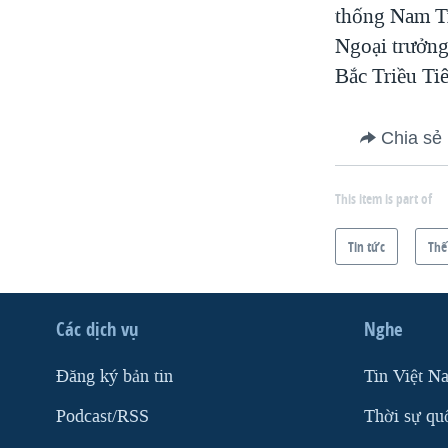
thống Nam Tr
Ngoại trưởng
Bắc Triều Tiê
Chia sẻ
This item is part of
Tin tức
Thế
Các dịch vụ
Nghe
Ðăng ký bản tin
Tin Việt N
Podcast/RSS
Thời sự qu