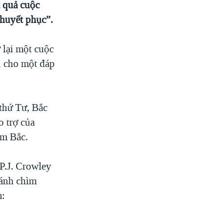
t quả cuộc
thuyết phục”.
 lại một cuộc
ị cho một đáp
thứ Tư, Bắc
o trợ của
am Bắc.
P.J. Crowley
đánh chìm
m: