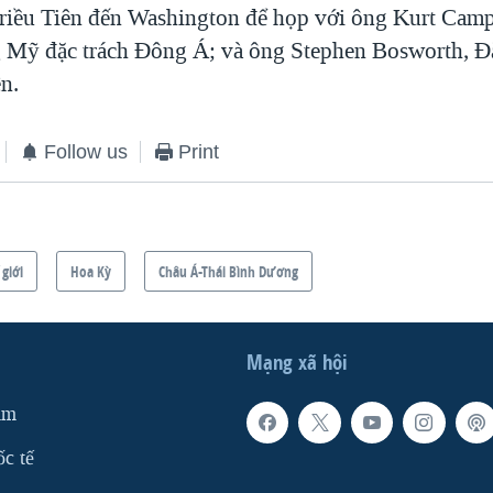
iều Tiên đến Washington để họp với ông Kurt Campb
 Mỹ đặc trách Đông Á; và ông Stephen Bosworth, Đ
n.
Follow us
Print
 giới
Hoa Kỳ
Châu Á-Thái Bình Dương
Mạng xã hội
am
ốc tế