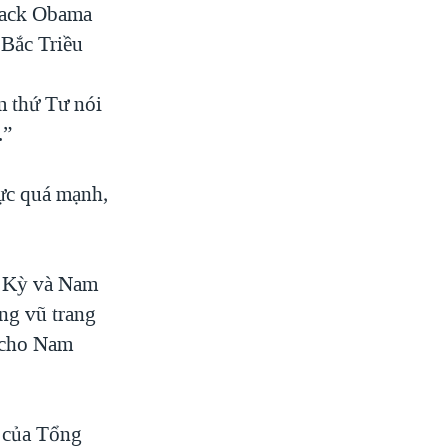
arack Obama
 Bắc Triều
m thứ Tư nói
.”
lực quá mạnh,
a Kỳ và Nam
ng vũ trang
i cho Nam
h của Tổng