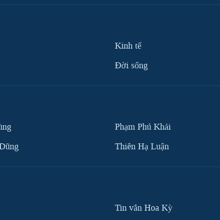
Kinh tế
Ðời sống
ùng
Phạm Phú Khải
 Dũng
Thiên Hạ Luận
Tin vắn Hoa Kỳ