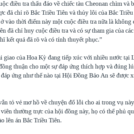
uộc điều tra thấu đáo về chiếc tàu Cheonan chìm và
ợc đã chỉ rõ Bắc Triều Tiên và thủy lôi của Bắc Triề
 ở vào thời điểm này một cuộc điều tra nữa là không c
n đã chỉ huy cuộc điều tra và có sự tham gia của cá
ĩ kết quả đã rõ và có tính thuyết phục.”
i giao của Hoa Kỳ đang tiếp xúc với nhiều nước tại 
đồng thuận cho một sự đáp ứng thích hợp và đúng l
 đáp ứng như thế nào tại Hội Đồng Bảo An sẽ được x
ẫn tỏ vẻ mơ hồ về chuyện đổ lỗi cho ai trong vụ này,
 viên thường trực của hội đồng này, họ có thể phủ qu
o lên án Bắc Triều Tiên.