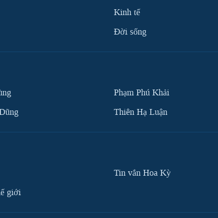
Kinh tế
Ðời sống
ùng
Phạm Phú Khải
 Dũng
Thiên Hạ Luận
Tin vắn Hoa Kỳ
ế giới