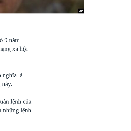
có 9 năm
mạng xã hội
ó nghĩa là
 này.
tuân lệnh của
nh những lệnh