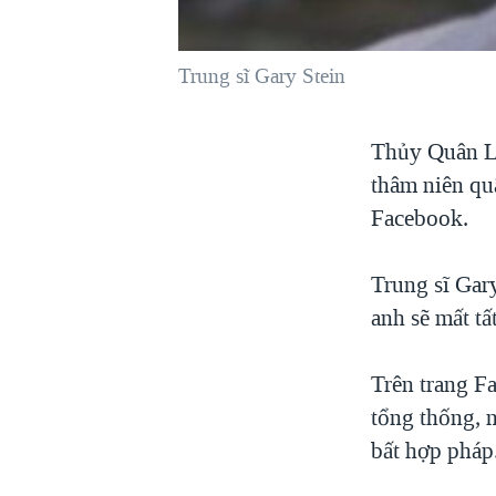
VIỆT NAM
NGƯ DÂN VIỆT VÀ LÀN SÓNG
Trung sĩ Gary Stein
TRỘM HẢI SÂM
BÊN KIA QUỐC LỘ: TIẾNG VỌNG
Thủy Quân L
TỪ NÔNG THÔN MỸ
thâm niên qu
QUAN HỆ VIỆT MỸ
Facebook.
Trung sĩ Gary
anh sẽ mất tấ
Trên trang F
tổng thống, 
bất hợp pháp