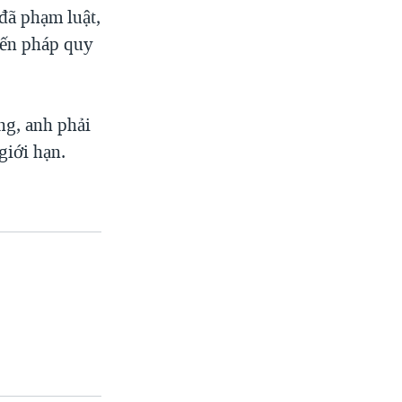
 đã phạm luật,
iến pháp quy
ng, anh phải
giới hạn.