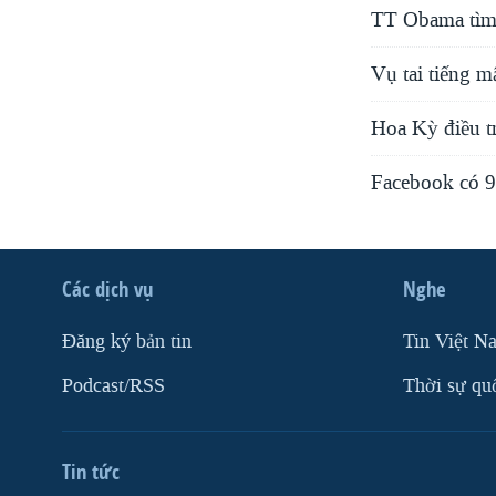
TT Obama tìm 
Vụ tai tiếng 
Hoa Kỳ điều t
Facebook có 9
Các dịch vụ
Nghe
Ðăng ký bản tin
Tin Việt N
Podcast/RSS
Thời sự qu
Tin tức