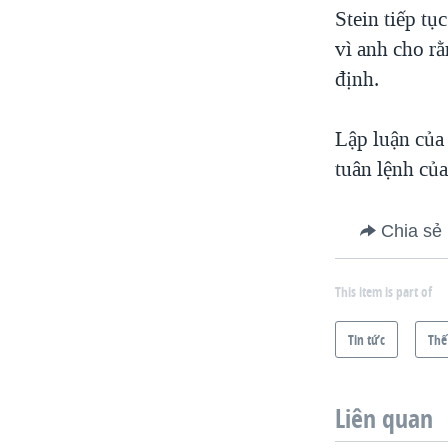
Stein tiếp tụ
vì anh cho r
định.
Lập luận của
tuân lệnh của
Chia sẻ
This item is part of
Tin tức
Thế
Liên quan