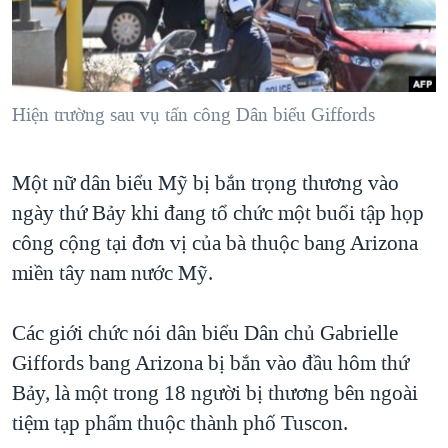
TẠI
VIDEO
"Tìm"
NGƯỜI VIỆT HẢI NGOẠI
HÀNH TRÌNH BẦU CỬ 2024
NGHE
ĐỜI SỐNG
MỘT NĂM CHIẾN TRANH TẠI DẢI GAZA
KINH TẾ
MẠNG XÃ HỘI
Hiện trường sau vụ tấn công Dân biểu Giffords
GIẢI MÃ VÀNH ĐAI & CON ĐƯỜNG
KHOA HỌC
NGÀY TỊ NẠN THẾ GIỚI
SỨC KHOẺ
Một nữ dân biểu Mỹ bị bắn trọng thương vào
TRỊNH VĨNH BÌNH - NGƯỜI HẠ 'BÊN THẮNG CUỘC'
Ngôn ngữ khác
VĂN HOÁ
ngày thứ Bảy khi đang tổ chức một buổi tập họp
GROUND ZERO – XƯA VÀ NAY
THỂ THAO
công cộng tại đơn vị của bà thuộc bang Arizona
CHI PHÍ CHIẾN TRANH AFGHANISTAN
miền tây nam nước Mỹ.
GIÁO DỤC
CÁC GIÁ TRỊ CỘNG HÒA Ở VIỆT NAM
Các giới chức nói dân biểu Dân chủ Gabrielle
THƯỢNG ĐỈNH TRUMP-KIM TẠI VIỆT NAM
Giffords bang Arizona bị bắn vào đầu hôm thứ
TRỊNH VĨNH BÌNH VS. CHÍNH PHỦ VIỆT NAM
Bảy, là một trong 18 người bị thương bên ngoài
NGƯ DÂN VIỆT VÀ LÀN SÓNG TRỘM HẢI SÂM
tiệm tạp phẩm thuộc thành phố Tuscon.
BÊN KIA QUỐC LỘ: TIẾNG VỌNG TỪ NÔNG THÔN MỸ