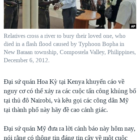
TẠI
VIDEO
"Tìm"
NGƯỜI VIỆT HẢI NGOẠI
HÀNH TRÌNH BẦU CỬ 2024
NGHE
ĐỜI SỐNG
MỘT NĂM CHIẾN TRANH TẠI DẢI GAZA
KINH TẾ
MẠNG XÃ HỘI
Relatives cross a river to bury their loved one, who
GIẢI MÃ VÀNH ĐAI & CON ĐƯỜNG
KHOA HỌC
died in a flash flood caused by Typhoon Bopha in
NGÀY TỊ NẠN THẾ GIỚI
New Bataan township, Compostela Valley, Philippines,
SỨC KHOẺ
TRỊNH VĨNH BÌNH - NGƯỜI HẠ 'BÊN THẮNG CUỘC'
December 6, 2012.
Ngôn ngữ khác
VĂN HOÁ
GROUND ZERO – XƯA VÀ NAY
THỂ THAO
Đại sứ quán Hoa Kỳ tại Kenya khuyến cáo về
CHI PHÍ CHIẾN TRANH AFGHANISTAN
GIÁO DỤC
nguy cơ có thể xảy ra các cuộc tấn công khủng bố
CÁC GIÁ TRỊ CỘNG HÒA Ở VIỆT NAM
tại thủ đô Nairobi, và kêu gọi các công dân Mỹ
THƯỢNG ĐỈNH TRUMP-KIM TẠI VIỆT NAM
tại thành phố này hãy đề cao cảnh giác.
TRỊNH VĨNH BÌNH VS. CHÍNH PHỦ VIỆT NAM
NGƯ DÂN VIỆT VÀ LÀN SÓNG TRỘM HẢI SÂM
Đại sứ quán Mỹ đưa ra lời cảnh báo này hôm nay,
nói rằng có thông tin đáng tin cậy về một cuộc
BÊN KIA QUỐC LỘ: TIẾNG VỌNG TỪ NÔNG THÔN MỸ