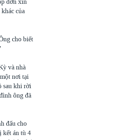
ộp đơn xin
o khác của
 Ông cho biết
”
 Kỳ và nhà
một nơi tại
 sau khi rời
 đình ông đã
nh đấu cho
 kết án tù 4