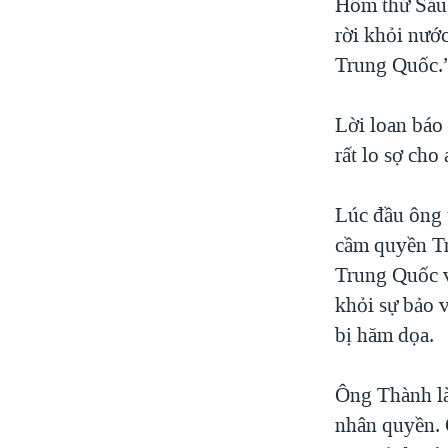
Hôm thứ Sáu,
rời khỏi nướ
Trung Quốc.
Lời loan báo
rất lo sợ ch
Lúc đầu ông 
cầm quyền Tr
Trung Quốc v
khỏi sự bảo 
bị hăm dọa.
Ông Thành là
nhân quyền. 