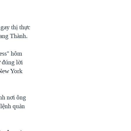
gay thị thực
uang Thành.
ress" hôm
 đúng lời
 New York
nh nơi ông
 lệnh quản