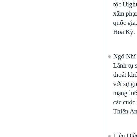
tộc Uighu
xâm phạ
quốc gia,
Hoa Kỳ.
Ngô Nhĩ
Lãnh tụ 
thoát kh
với sự g
mạng lướ
các cuộc 
Thiên A
Liêu Diệ