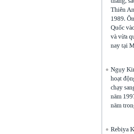
tháng, s
Thiên A
1989. Ôn
Quốc và
và vừa q
nay tại 
Ngụy Ki
hoạt độn
chạy san
năm 1997
năm tron
Rebiya K