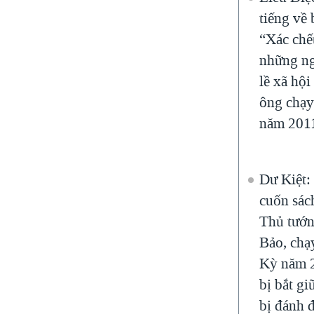
tiếng về
“Xác chết
những ng
lề xã hộ
ông chạy
năm 201
Dư Kiệt:
cuốn sách
Thủ tướ
Bảo, chạ
Kỳ năm 2
bị bắt gi
bị đánh 