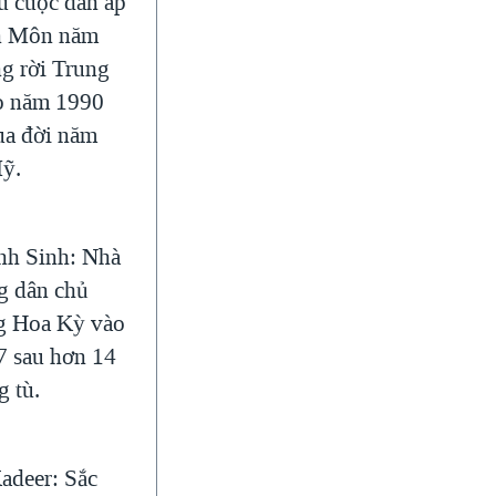
au cuộc đàn áp
n Môn năm
g rời Trung
o năm 1990
ua đời năm
Mỹ.
nh Sinh: Nhà
g dân chủ
g Hoa Kỳ vào
 sau hơn 14
g tù.
adeer: Sắc