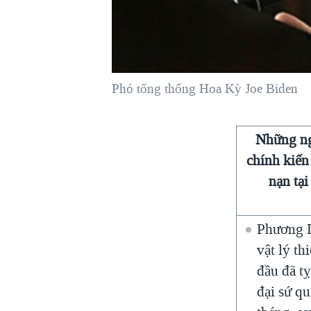
VIỆT NAM
NGƯ DÂN VIỆT VÀ LÀN SÓNG
TRỘM HẢI SÂM
BÊN KIA QUỐC LỘ: TIẾNG VỌNG
Phó tổng thống Hoa Kỳ Joe Biden
TỪ NÔNG THÔN MỸ
QUAN HỆ VIỆT MỸ
Những ng
chính kiến
nạn tại
Phương 
vật lý th
đầu đã t
đại sứ q