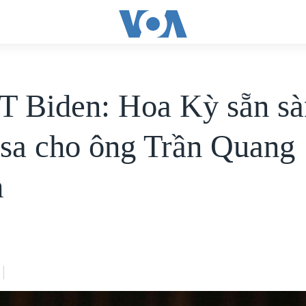
T Biden: Hoa Kỳ sẵn s
isa cho ông Trần Quang
h