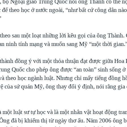
 bộ Ngoại giao Trung Quốc nói ông Thành có thể n
c để theo học ở nước ngoài, “như bất cứ công dân nà
”
 theo sau một loạt những lời kêu gọi của ông Thành.
o an ninh tính mạng và muốn sang Mỹ “một thời gian.
thành đồng ý với một thỏa thuận đạt được giữa Hoa
ung Quốc cho phép ông được “an toàn” sinh sống ở 
à theo học ngành luật. Nhưng chỉ mấy tiếng đồng hồ
vệ của sứ quán Mỹ, ông thay đổi ý định, nói rằng gia
 một luật sư tự học và là một nhân vật hoạt động tra
Ông đã bị khiếm thị từ ngày thơ ấu. Năm 2006 ông bị