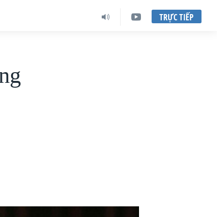
TRỰC TIẾP
àng