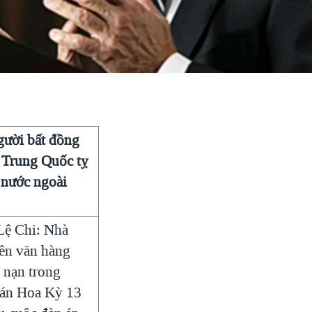
ười bất đồng
 Trung Quốc tỵ
 nước ngoài
Lệ Chi: Nhà
iên văn hàng
ỵ nạn trong
uán Hoa Kỳ 13