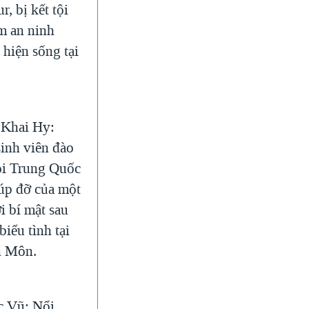
r, bị kết tội
m an ninh
 hiện sống tại
 Khai Hy:
sinh viên đào
ỏi Trung Quốc
iúp đỡ của một
i bí mật sau
biểu tình tại
n Môn.
c Vũ: Nổi