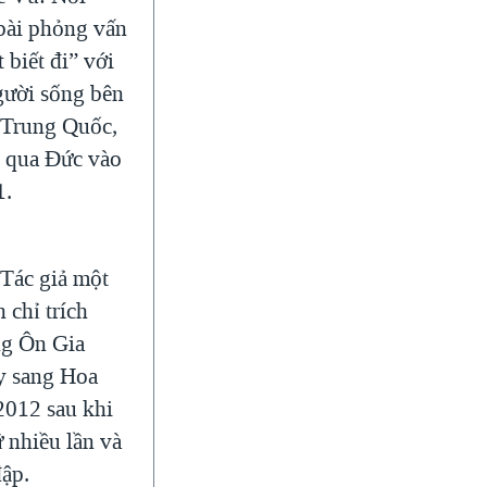
 bài phỏng vấn
 biết đi” với
ười sống bên
i Trung Quốc,
 qua Đức vào
1.
 Tác giả một
 chỉ trích
ng Ôn Gia
y sang Hoa
012 sau khi
ữ nhiều lần và
đập.