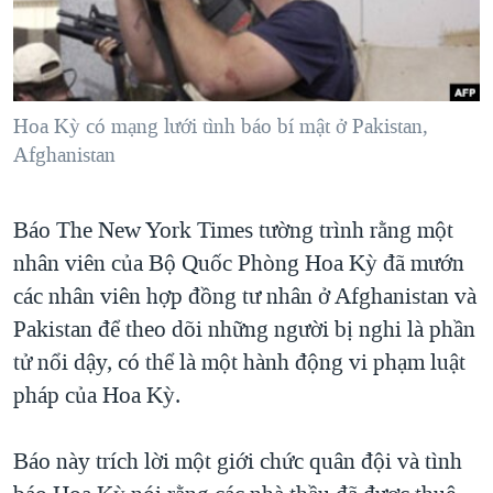
TẠI
VIDEO
"Tìm"
NGƯỜI VIỆT HẢI NGOẠI
HÀNH TRÌNH BẦU CỬ 2024
NGHE
ĐỜI SỐNG
MỘT NĂM CHIẾN TRANH TẠI DẢI GAZA
KINH TẾ
MẠNG XÃ HỘI
Hoa Kỳ có mạng lưới tình báo bí mật ở Pakistan,
GIẢI MÃ VÀNH ĐAI & CON ĐƯỜNG
KHOA HỌC
Afghanistan
NGÀY TỊ NẠN THẾ GIỚI
SỨC KHOẺ
TRỊNH VĨNH BÌNH - NGƯỜI HẠ 'BÊN THẮNG CUỘC'
Ngôn ngữ khác
VĂN HOÁ
Báo The New York Times tường trình rằng một
GROUND ZERO – XƯA VÀ NAY
nhân viên của Bộ Quốc Phòng Hoa Kỳ đã mướn
THỂ THAO
CHI PHÍ CHIẾN TRANH AFGHANISTAN
các nhân viên hợp đồng tư nhân ở Afghanistan và
GIÁO DỤC
CÁC GIÁ TRỊ CỘNG HÒA Ở VIỆT NAM
Pakistan để theo dõi những người bị nghi là phần
tử nổi dậy, có thể là một hành động vi phạm luật
THƯỢNG ĐỈNH TRUMP-KIM TẠI VIỆT NAM
pháp của Hoa Kỳ.
TRỊNH VĨNH BÌNH VS. CHÍNH PHỦ VIỆT NAM
NGƯ DÂN VIỆT VÀ LÀN SÓNG TRỘM HẢI SÂM
Báo này trích lời một giới chức quân đội và tình
BÊN KIA QUỐC LỘ: TIẾNG VỌNG TỪ NÔNG THÔN MỸ