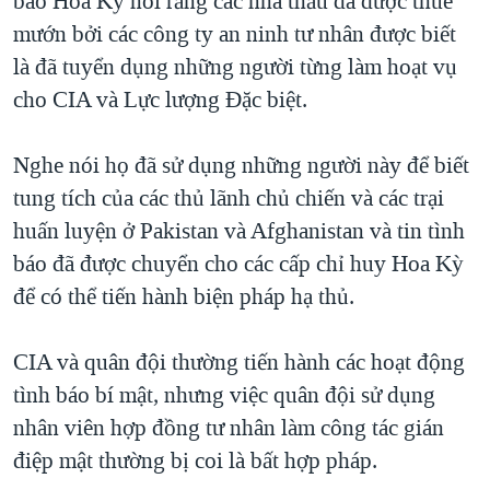
báo Hoa Kỳ nói rằng các nhà thầu đã được thuê
QUAN HỆ VIỆT MỸ
mướn bởi các công ty an ninh tư nhân được biết
là đã tuyển dụng những người từng làm hoạt vụ
cho CIA và Lực lượng Đặc biệt.
Nghe nói họ đã sử dụng những người này để biết
tung tích của các thủ lãnh chủ chiến và các trại
huấn luyện ở Pakistan và Afghanistan và tin tình
báo đã được chuyển cho các cấp chỉ huy Hoa Kỳ
để có thể tiến hành biện pháp hạ thủ.
CIA và quân đội thường tiến hành các hoạt động
tình báo bí mật, nhưng việc quân đội sử dụng
nhân viên hợp đồng tư nhân làm công tác gián
điệp mật thường bị coi là bất hợp pháp.