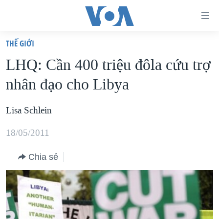
Đường
dẫn
THẾ GIỚI
truy
TRANG CHỦ
LHQ: Cần 400 triệu đôla cứu trợ
cập
VIỆT NAM
nhân đạo cho Libya
Tới
HOA KỲ
nội
BIỂN ĐÔNG
Lisa Schlein
dung
THẾ GIỚI
chính
18/05/2011
BLOG
Tới
điều
Chia sẻ
DIỄN ĐÀN
hướng
MỤC
chính
CHUYÊN ĐỀ
TỰ DO BÁO CHÍ
Đi
HỌC TIẾNG ANH
VẠCH TRẦN TIN GIẢ
CHIẾN TRANH THƯƠNG MẠI CỦA MỸ: QUÁ KHỨ VÀ HIỆN
tới