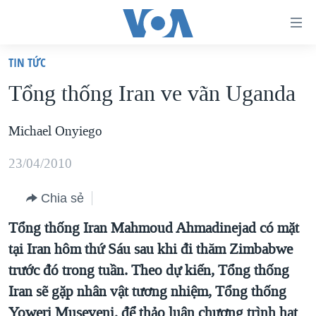
Đường
dẫn
TIN TỨC
truy
TRANG CHỦ
Tổng thống Iran ve vãn Uganda
cập
VIỆT NAM
Tới
HOA KỲ
Michael Onyiego
nội
BIỂN ĐÔNG
dung
23/04/2010
THẾ GIỚI
chính
Chia sẻ
BLOG
Tới
Tổng thống Iran Mahmoud Ahmadinejad có mặt
điều
DIỄN ĐÀN
tại Iran hôm thứ Sáu sau khi đi thăm Zimbabwe
hướng
MỤC
trước đó trong tuần. Theo dự kiến, Tổng thống
chính
CHUYÊN ĐỀ
TỰ DO BÁO CHÍ
Iran sẽ gặp nhân vật tương nhiệm, Tổng thống
Đi
HỌC TIẾNG ANH
VẠCH TRẦN TIN GIẢ
CHIẾN TRANH THƯƠNG MẠI CỦA MỸ: QUÁ KHỨ VÀ HIỆN
Yoweri Museveni, để thảo luận chương trình hạt
tới