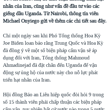
TẠI
VIDEO
nhân của Iran, cũng như vấn đề đầu tư vào các
"Tìm"
NGƯỜI VIỆT HẢI NGOẠI
HÀNH TRÌNH BẦU CỬ 2024
giếng dầu Uganda. Từ Nairobi, thông tín viên
NGHE
ĐỜI SỐNG
MỘT NĂM CHIẾN TRANH TẠI DẢI GAZA
Michael Onyiego gửi về thêm các chi tiết sau đây.
KINH TẾ
MẠNG XÃ HỘI
GIẢI MÃ VÀNH ĐAI & CON ĐƯỜNG
KHOA HỌC
Chỉ một ngày sau khi Phó Tổng thống Hoa Kỳ
NGÀY TỊ NẠN THẾ GIỚI
SỨC KHOẺ
Joe Biden loan báo rằng Trung Quốc và Hoa Kỳ
TRỊNH VĨNH BÌNH - NGƯỜI HẠ 'BÊN THẮNG CUỘC'
đã đồng ý về một số biện pháp cấm vận sẽ áp
Ngôn ngữ khác
VĂN HOÁ
GROUND ZERO – XƯA VÀ NAY
dụng đối với Iran, Tổng thống Mahmoud
THỂ THAO
CHI PHÍ CHIẾN TRANH AFGHANISTAN
Ahmadinejad đã đặt chân đến Uganda để vận
GIÁO DỤC
động sự ủng hộ của nước này cho nỗ lực phát
CÁC GIÁ TRỊ CỘNG HÒA Ở VIỆT NAM
triển hạt nhân của Iran.
THƯỢNG ĐỈNH TRUMP-KIM TẠI VIỆT NAM
TRỊNH VĨNH BÌNH VS. CHÍNH PHỦ VIỆT NAM
Hội đồng Bảo an Liên hiệp quốc đòi hỏi 9 trong
NGƯ DÂN VIỆT VÀ LÀN SÓNG TRỘM HẢI SÂM
số 15 thành viên phải chấp thuận các biện pháp
BÊN KIA QUỐC LỘ: TIẾNG VỌNG TỪ NÔNG THÔN MỸ
cấm vận, tuy nhiên bất cứ nước nào trong 5 nước