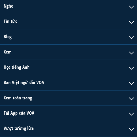
Nghe
Tin tức
Blog
Xem
Học tiếng Anh
Ban Việt ngữ đài VOA
Xem toàn trang
Tải App của VOA
Vượt tường lửa