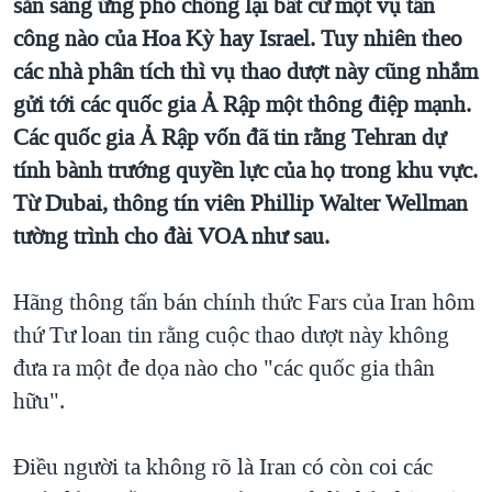
sẵn sàng ứng phó chống lại bất cứ một vụ tấn
TẠI
VIDEO
"Tìm"
NGƯỜI VIỆT HẢI NGOẠI
công nào của Hoa Kỳ hay Israel. Tuy nhiên theo
HÀNH TRÌNH BẦU CỬ 2024
NGHE
ĐỜI SỐNG
các nhà phân tích thì vụ thao dượt này cũng nhắm
MỘT NĂM CHIẾN TRANH TẠI DẢI GAZA
gửi tới các quốc gia Ả Rập một thông điệp mạnh.
KINH TẾ
MẠNG XÃ HỘI
GIẢI MÃ VÀNH ĐAI & CON ĐƯỜNG
Các quốc gia Ả Rập vốn đã tin rằng Tehran dự
KHOA HỌC
tính bành trướng quyền lực của họ trong khu vực.
NGÀY TỊ NẠN THẾ GIỚI
SỨC KHOẺ
Từ Dubai, thông tín viên Phillip Walter Wellman
TRỊNH VĨNH BÌNH - NGƯỜI HẠ 'BÊN THẮNG CUỘC'
Ngôn ngữ khác
VĂN HOÁ
tường trình cho đài VOA như sau.
GROUND ZERO – XƯA VÀ NAY
THỂ THAO
CHI PHÍ CHIẾN TRANH AFGHANISTAN
Hãng thông tấn bán chính thức Fars của Iran hôm
GIÁO DỤC
CÁC GIÁ TRỊ CỘNG HÒA Ở VIỆT NAM
thứ Tư loan tin rằng cuộc thao dượt này không
đưa ra một đe dọa nào cho "các quốc gia thân
THƯỢNG ĐỈNH TRUMP-KIM TẠI VIỆT NAM
hữu".
TRỊNH VĨNH BÌNH VS. CHÍNH PHỦ VIỆT NAM
NGƯ DÂN VIỆT VÀ LÀN SÓNG TRỘM HẢI SÂM
Điều người ta không rõ là Iran có còn coi các
BÊN KIA QUỐC LỘ: TIẾNG VỌNG TỪ NÔNG THÔN MỸ