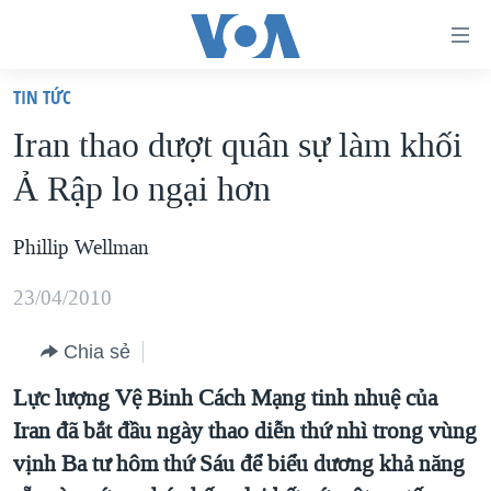
Đường
dẫn
TIN TỨC
truy
TRANG CHỦ
Iran thao dượt quân sự làm khối
cập
VIỆT NAM
Ả Rập lo ngại hơn
Tới
HOA KỲ
nội
BIỂN ĐÔNG
Phillip Wellman
dung
THẾ GIỚI
chính
23/04/2010
BLOG
Tới
điều
Chia sẻ
DIỄN ĐÀN
hướng
MỤC
Lực lượng Vệ Binh Cách Mạng tinh nhuệ của
chính
Iran đã bắt đầu ngày thao diễn thứ nhì trong vùng
CHUYÊN ĐỀ
TỰ DO BÁO CHÍ
Đi
vịnh Ba tư hôm thứ Sáu để biểu dương khả năng
HỌC TIẾNG ANH
VẠCH TRẦN TIN GIẢ
CHIẾN TRANH THƯƠNG MẠI CỦA MỸ: QUÁ KHỨ VÀ HIỆN
tới