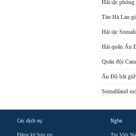
Hải tặc phóng
Tàu Hà Lan giả
Hải tặc Somal
Hải quân Ấn Đ
Quân đội Came
Ấn Độ bắt giữ 
Somaliland mở
Các dịch vụ
Nghe
Ðăng ký bản tin
Tin Việt N