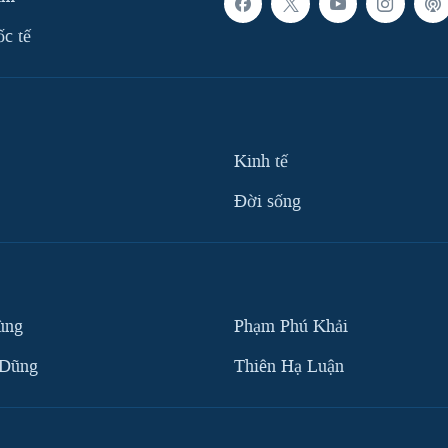
ốc tế
Kinh tế
Ðời sống
ùng
Phạm Phú Khải
 Dũng
Thiên Hạ Luận