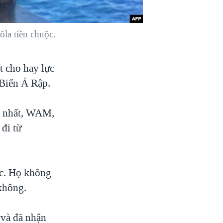
la tiền chuộc.
t cho hay lực
 Biển Ả Rập.
g nhất, WAM,
 đi từ
ặc. Họ không
 không.
 và đã nhận