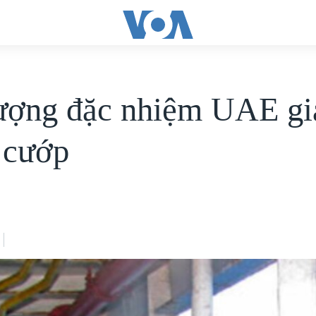
ượng đặc nhiệm UAE gi
ị cướp