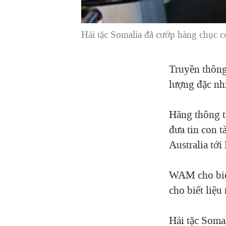
VIỆT NAM
NGƯ DÂN VIỆT VÀ LÀN SÓNG
Hải tặc Somalia đã cướp hàng chục c
TRỘM HẢI SÂM
BÊN KIA QUỐC LỘ: TIẾNG VỌNG
Truyền thông
TỪ NÔNG THÔN MỸ
lượng đặc nh
QUAN HỆ VIỆT MỸ
Hãng thông t
đưa tin con t
Australia tới
WAM cho biết
cho biết liệu
Hải tặc Soma