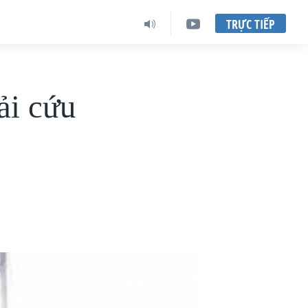
TRỰC TIẾP
ải cứu