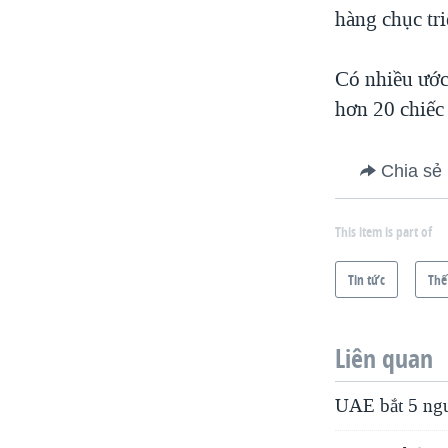
hàng chục tri
Có nhiều ước 
hơn 20 chiếc 
Chia sẻ
This item is part of
Tin tức
Thế
Liên quan
UAE bắt 5 ngư