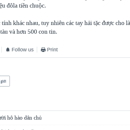
ệu đôla tiền chuộc.
tính khác nhau, tuy nhiên các tay hải tặc được cho l
tàu và hơn 500 con tin.
Follow us
Print
 giới
ời hô hào dân chủ