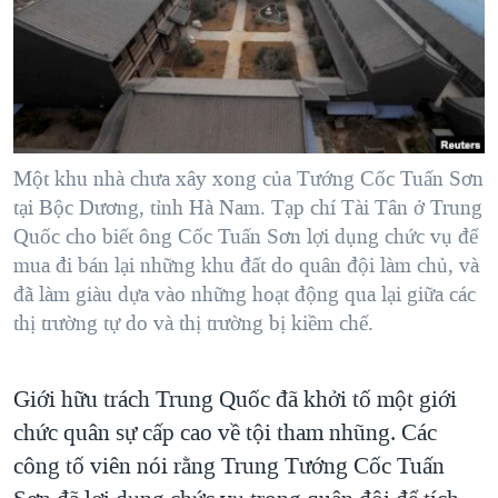
TẠI
VIDEO
"Tìm"
NGƯỜI VIỆT HẢI NGOẠI
HÀNH TRÌNH BẦU CỬ 2024
NGHE
ĐỜI SỐNG
MỘT NĂM CHIẾN TRANH TẠI DẢI GAZA
KINH TẾ
MẠNG XÃ HỘI
GIẢI MÃ VÀNH ĐAI & CON ĐƯỜNG
KHOA HỌC
NGÀY TỊ NẠN THẾ GIỚI
Một khu nhà chưa xây xong của Tướng Cốc Tuấn Sơn
SỨC KHOẺ
tại Bộc Dương, tỉnh Hà Nam. Tạp chí Tài Tân ở Trung
TRỊNH VĨNH BÌNH - NGƯỜI HẠ 'BÊN THẮNG CUỘC'
Ngôn ngữ khác
VĂN HOÁ
Quốc cho biết ông Cốc Tuấn Sơn lợi dụng chức vụ để
GROUND ZERO – XƯA VÀ NAY
mua đi bán lại những khu đất do quân đội làm chủ, và
THỂ THAO
CHI PHÍ CHIẾN TRANH AFGHANISTAN
đã làm giàu dựa vào những hoạt động qua lại giữa các
GIÁO DỤC
thị trường tự do và thị trường bị kiềm chế.
CÁC GIÁ TRỊ CỘNG HÒA Ở VIỆT NAM
THƯỢNG ĐỈNH TRUMP-KIM TẠI VIỆT NAM
Giới hữu trách Trung Quốc đã khởi tố một giới
TRỊNH VĨNH BÌNH VS. CHÍNH PHỦ VIỆT NAM
chức quân sự cấp cao về tội tham nhũng. Các
NGƯ DÂN VIỆT VÀ LÀN SÓNG TRỘM HẢI SÂM
công tố viên nói rằng Trung Tướng Cốc Tuấn
BÊN KIA QUỐC LỘ: TIẾNG VỌNG TỪ NÔNG THÔN MỸ