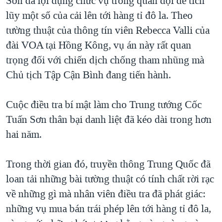
Sơn đã lợi dụng chức vụ trong quân đội để tích
QUAN HỆ VIỆT MỸ
lũy một số của cải lên tới hàng tỉ đô la. Theo
tường thuật của thông tín viên Rebecca Valli của
đài VOA tại Hồng Kông, vụ án này rất quan
trọng đối với chiến dịch chống tham nhũng mà
Chủ tịch Tập Cận Bình đang tiến hành.
Cuộc điều tra bí mật làm cho Trung tướng Cốc
Tuấn Sơn thân bại danh liệt đã kéo dài trong hơn
hai năm.
Trong thời gian đó, truyền thông Trung Quốc đã
loan tải những bài tường thuật có tính chất rời rạc
về những gì mà nhân viên điều tra đã phát giác:
những vụ mua bán trái phép lên tới hàng tỉ đô la,