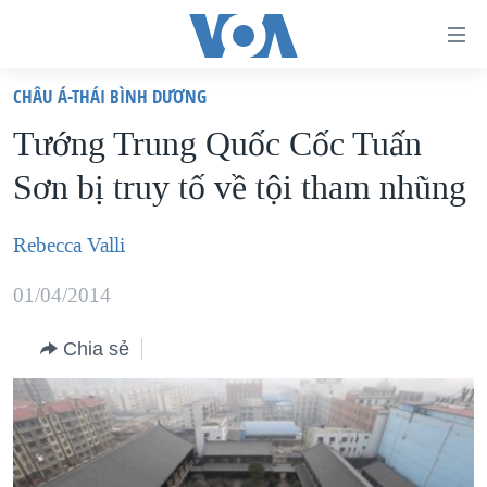
Đường
dẫn
CHÂU Á-THÁI BÌNH DƯƠNG
truy
TRANG CHỦ
Tướng Trung Quốc Cốc Tuấn
cập
VIỆT NAM
Sơn bị truy tố về tội tham nhũng
Tới
HOA KỲ
nội
BIỂN ĐÔNG
Rebecca Valli
dung
THẾ GIỚI
chính
01/04/2014
BLOG
Tới
điều
Chia sẻ
DIỄN ĐÀN
hướng
MỤC
chính
CHUYÊN ĐỀ
TỰ DO BÁO CHÍ
Đi
HỌC TIẾNG ANH
VẠCH TRẦN TIN GIẢ
CHIẾN TRANH THƯƠNG MẠI CỦA MỸ: QUÁ KHỨ VÀ HIỆN
tới