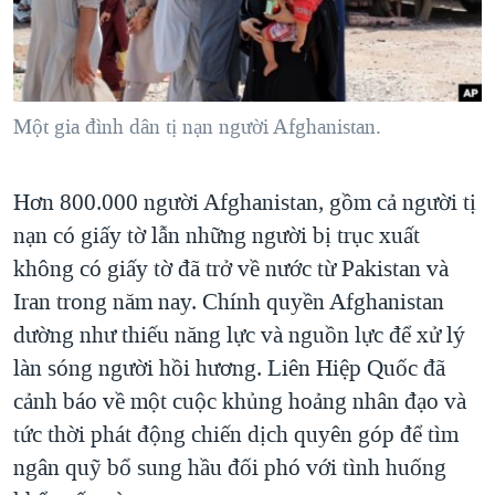
TẠI
VIDEO
"Tìm"
NGƯỜI VIỆT HẢI NGOẠI
HÀNH TRÌNH BẦU CỬ 2024
NGHE
ĐỜI SỐNG
MỘT NĂM CHIẾN TRANH TẠI DẢI GAZA
KINH TẾ
MẠNG XÃ HỘI
Một gia đình dân tị nạn người Afghanistan.
GIẢI MÃ VÀNH ĐAI & CON ĐƯỜNG
KHOA HỌC
NGÀY TỊ NẠN THẾ GIỚI
SỨC KHOẺ
Hơn 800.000 người Afghanistan, gồm cả người tị
TRỊNH VĨNH BÌNH - NGƯỜI HẠ 'BÊN THẮNG CUỘC'
Ngôn ngữ khác
VĂN HOÁ
nạn có giấy tờ lẫn những người bị trục xuất
GROUND ZERO – XƯA VÀ NAY
THỂ THAO
không có giấy tờ đã trở về nước từ Pakistan và
CHI PHÍ CHIẾN TRANH AFGHANISTAN
Iran trong năm nay. Chính quyền Afghanistan
GIÁO DỤC
CÁC GIÁ TRỊ CỘNG HÒA Ở VIỆT NAM
dường như thiếu năng lực và nguồn lực để xử lý
làn sóng người hồi hương. Liên Hiệp Quốc đã
THƯỢNG ĐỈNH TRUMP-KIM TẠI VIỆT NAM
cảnh báo về một cuộc khủng hoảng nhân đạo và
TRỊNH VĨNH BÌNH VS. CHÍNH PHỦ VIỆT NAM
tức thời phát động chiến dịch quyên góp để tìm
NGƯ DÂN VIỆT VÀ LÀN SÓNG TRỘM HẢI SÂM
ngân quỹ bổ sung hầu đối phó với tình huống
BÊN KIA QUỐC LỘ: TIẾNG VỌNG TỪ NÔNG THÔN MỸ