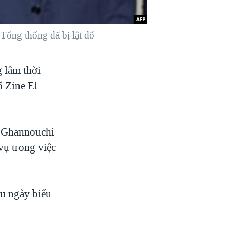
ổng thống đã bị lật đổ
 lâm thời
ổ Zine El
 Ghannouchi
ụ trong việc
ều ngày biểu