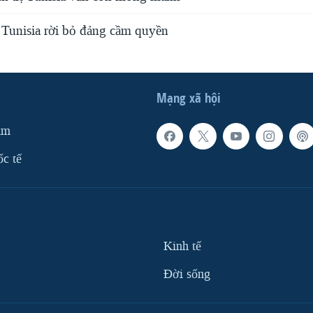
 Tunisia rời bỏ đảng cầm quyền
Mạng xã hội
am
ốc tế
Kinh tế
Ðời sống