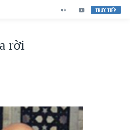
TRỰC TIẾP
a rời