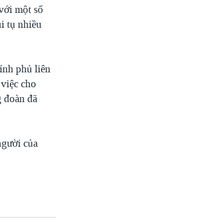
 với một số
i tụ nhiều
ính phủ liên
 việc cho
g đoàn đã
người của