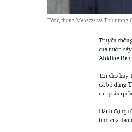
VIỆT NAM
NGƯ DÂN VIỆT VÀ LÀN SÓNG
Tổng thống Mebazza và Thủ tướng G
TRỘM HẢI SÂM
BÊN KIA QUỐC LỘ: TIẾNG VỌNG
Truyền thông
TỪ NÔNG THÔN MỸ
của nước này
QUAN HỆ VIỆT MỸ
Abidine Ben 
Tin cho hay
đã bỏ đảng T
cai quản quốc
Hành động từ
tình của dân