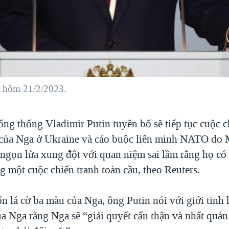
u hôm 21/2/2023.
ng thống Vladimir Putin tuyên bố sẽ tiếp tục cuộc c
của Nga ở Ukraine và cáo buộc liên minh NATO do
 ngọn lửa xung đột với quan niệm sai lầm rằng họ có 
 một cuộc chiến tranh toàn cầu, theo Reuters.
 lá cờ ba màu của Nga, ông Putin nói với giới tinh h
ủa Nga rằng Nga sẽ “giải quyết cẩn thận và nhất quá