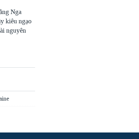
rằng Nga
ây kiêu ngạo
tài nguyên
aine