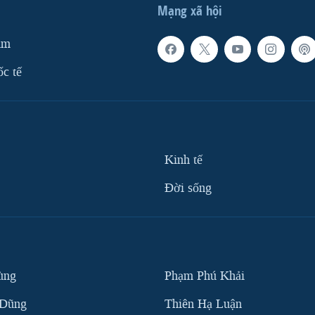
Mạng xã hội
am
ốc tế
Kinh tế
Ðời sống
ùng
Phạm Phú Khải
 Dũng
Thiên Hạ Luận