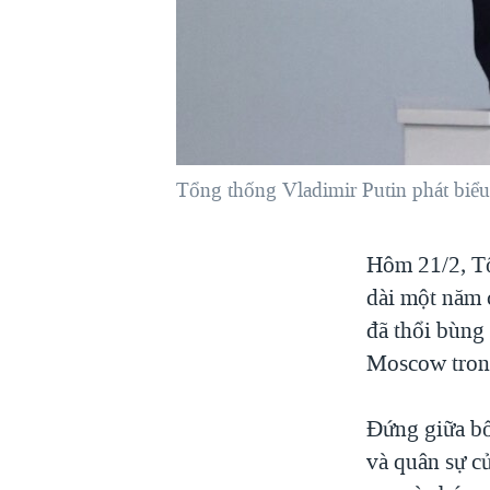
VIỆT NAM
NGƯ DÂN VIỆT VÀ LÀN SÓNG
TRỘM HẢI SÂM
BÊN KIA QUỐC LỘ: TIẾNG VỌNG
TỪ NÔNG THÔN MỸ
QUAN HỆ VIỆT MỸ
Tổng thống Vladimir Putin phát biể
Hôm 21/2, Tổ
dài một năm 
đã thổi bùng
Moscow trong
Đứng giữa bốn
và quân sự c