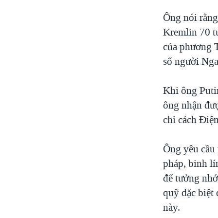
Ông nói rằng
Kremlin 70 t
của phương T
số người Nga
Khi ông Puti
ông nhận đượ
chỉ cách Điệ
Ông yêu cầu 
pháp, binh lí
để tưởng nhớ
quỹ đặc biệt
này.