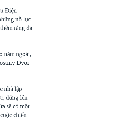
ầu Điện
những nỗ lực
 thêm rằng đa
ào năm ngoái,
Gostiny Dvor
c nhà lập
ớc, đứng lên
ứa sẽ có một
 cuộc chiến