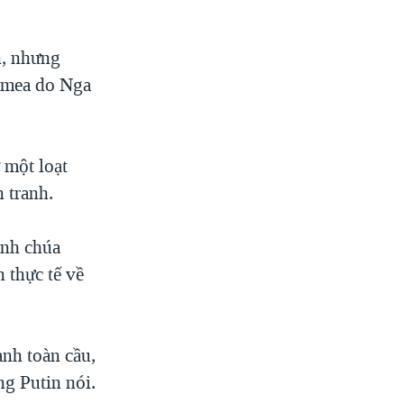
h, nhưng
rimea do Nga
 một loạt
 tranh.
ãnh chúa
 thực tế về
anh toàn cầu,
ng Putin nói.