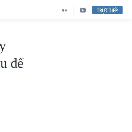
TRỰC TIẾP
y
ầu để