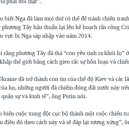
ta phải đối mặt”.
o biết Nga đã làm mọi thứ có thể để tránh chiến tran
 phương Tây hậu thuẫn lại lên kế hoạch tấn công C
hu vực bị Nga sáp nhập vào năm 2014.
i rằng phương Tây đã thả “con yêu tinh ra khỏi lọ” ở
khắp thế giới bằng cách gieo rắc sự hỗn loạn và chiến
kraine đã trở thành con tin của chế độ Kiev và các l
ủa họ, những người đã chiếm đóng đất nước này trên
, quân sự và kinh tế”, ông Putin nói.
h biến cuộc xung đột cục bộ thành một cuộc chiến tr
u điều đó theo cách này và sẽ đáp lại tương xứng”, ô