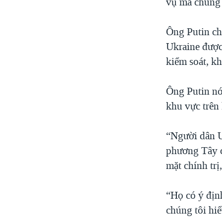
vụ mà chúng 
Ông Putin ch
Ukraine được
kiểm soát, k
Ông Putin nó
khu vực trên 
“Người dân U
phương Tây c
mặt chính trị
“Họ có ý địn
chúng tôi hiể