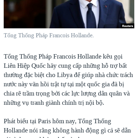
TẠI
VIDEO
"Tìm"
NGƯỜI VIỆT HẢI NGOẠI
HÀNH TRÌNH BẦU CỬ 2024
NGHE
ĐỜI SỐNG
MỘT NĂM CHIẾN TRANH TẠI DẢI GAZA
KINH TẾ
MẠNG XÃ HỘI
Tổng Thống Pháp Francois Hollande.
GIẢI MÃ VÀNH ĐAI & CON ĐƯỜNG
KHOA HỌC
NGÀY TỊ NẠN THẾ GIỚI
SỨC KHOẺ
Tổng Thống Pháp Francois Hollande kêu gọi
TRỊNH VĨNH BÌNH - NGƯỜI HẠ 'BÊN THẮNG CUỘC'
Ngôn ngữ khác
VĂN HOÁ
Liên Hiệp Quốc hãy cung cấp những hỗ trợ bất
GROUND ZERO – XƯA VÀ NAY
THỂ THAO
thường đặc biệt cho Libya để giúp nhà chức trách
CHI PHÍ CHIẾN TRANH AFGHANISTAN
nước này vãn hồi trật tự tại một quốc gia đã bị
GIÁO DỤC
CÁC GIÁ TRỊ CỘNG HÒA Ở VIỆT NAM
chia rẽ trầm trọng bởi các lực lượng dân quân và
những vụ tranh giành chính trị nội bộ.
THƯỢNG ĐỈNH TRUMP-KIM TẠI VIỆT NAM
TRỊNH VĨNH BÌNH VS. CHÍNH PHỦ VIỆT NAM
Phát biểu tại Paris hôm nay, Tổng Thống
NGƯ DÂN VIỆT VÀ LÀN SÓNG TRỘM HẢI SÂM
Hollande nói rằng không hành động gì cả sẽ dẫn
BÊN KIA QUỐC LỘ: TIẾNG VỌNG TỪ NÔNG THÔN MỸ