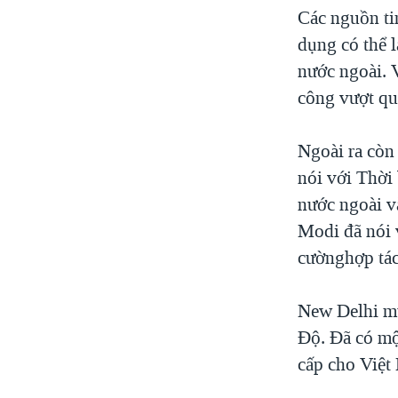
Các nguồn tin
dụng có thể 
nước ngoài.
công vượt q
Ngoài ra còn
nói với Thời
nước ngoài v
Modi đã nói 
cườnghợp tác
New Delhi mu
Độ. Đã có mộ
cấp cho Việt