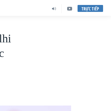
TRỰC TIẾP
lhi
c