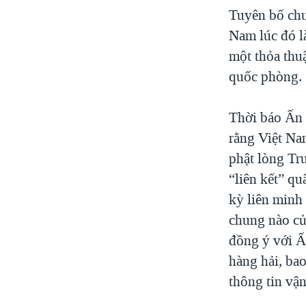
Tuyên bố chu
Nam lúc đó l
một thỏa thu
quốc phòng.
Thời báo Ấn 
rằng Việt Na
phật lòng Tr
“liên kết” q
kỳ liên minh 
chung nào củ
đồng ý với Ấn
hàng hải, bao
thông tin vận 