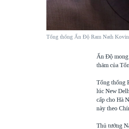
VIỆT NAM
NGƯ DÂN VIỆT VÀ LÀN SÓNG
TRỘM HẢI SÂM
BÊN KIA QUỐC LỘ: TIẾNG VỌNG
Tổng thống Ấn Độ Ram Nath Kovind 
TỪ NÔNG THÔN MỸ
QUAN HỆ VIỆT MỸ
Ấn Ðộ mong 
thăm của Tổ
Tổng thống R
lúc New Delhi
cấp cho Hà N
này theo Ch
Thủ tướng Na