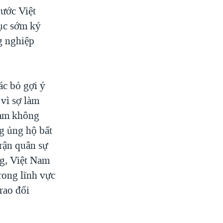
ước Việt
ục sớm ký
g nghiệp
ác bỏ gợi ý
vì sợ làm
Nam không
g ủng hộ bất
trận quân sự
g, Việt Nam
rong lĩnh vực
rao đổi