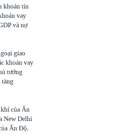
n khoản tín
 khoản vay
 GDP và nợ
ngoại giao
ác khoản vay
Thủ tướng
 tăng
 khí của Ấn
la New Delhi
 của Ấn Độ.