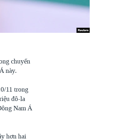
rong chuyến
Á này.
0/11 trong
riệu đô-la
a Đông Nam Á
ây hơn hai