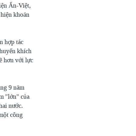
iện Ấn-Việt,
c hiện khoản
n hợp tác
khuyến khích
ẽ hơn với lực
áng 9 năm
m "lớn" của
hai nước.
 một công