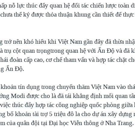
ấp nỗ lực thúc đẩy quan hệ đối tác chiến lược toàn d
 chưa thể ký được thỏa thuận khung cần thiết để thự
g trở nên khó hiểu khi Việt Nam gần đây đã thừa nhậ
à trụ cột quan trọngtrong quan hệ với Ấn Độ và đã 
phái đoàn cấp cao, cơ chế tham vấn và hợp tác chặt ch
ng Ấn Độ.
 khoản tín dụng trong chuyến thăm Việt Nam vào th
ớng Modi được cho là đã tái khẳng định mối quan tâ
việc thúc đẩy hợp tác công nghiệp quốc phòng giữa 
g bố khoản tài trợ 5 triệu đô la cho dự án xây dựng
m của quân đội tại Đại học Viễn thông ở Nha Trang.