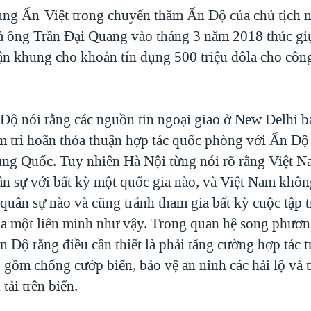
ng Ấn-Việt trong chuyến thăm Ấn Độ của chủ tịch n
à ông Trần Đại Quang vào tháng 3 năm 2018 thúc gi
ận khung cho khoản tín dụng 500 triệu đôla cho côn
Ðộ nói rằng các nguồn tin ngoại giao ở New Delhi b
m trì hoãn thỏa thuận hợp tác quốc phòng với Ấn Độ 
ung Quốc. Tuy nhiên Hà Nội từng nói rõ rằng Việt 
uân sự với bất kỳ một quốc gia nào, và Việt Nam khôn
quân sự nào và cũng tránh tham gia bất kỳ cuộc tập 
a một liên minh như vậy. Trong quan hệ song phươn
 Độ rằng điều cần thiết là phải tăng cường hợp tác t
 gồm chống cướp biển, bảo vệ an ninh các hải lộ và t
tải trên biển.