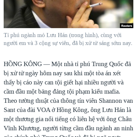
TẠI
VIDEO
"Tìm"
NGƯỜI VIỆT HẢI NGOẠI
HÀNH TRÌNH BẦU CỬ 2024
NGHE
ĐỜI SỐNG
MỘT NĂM CHIẾN TRANH TẠI DẢI GAZA
KINH TẾ
MẠNG XÃ HỘI
Tỉ phú ngành mỏ Lưu Hán (trong hình), cùng với
GIẢI MÃ VÀNH ĐAI & CON ĐƯỜNG
KHOA HỌC
người em và 3 cộng sự viên, đã bị xử tử sáng sớm nay.
NGÀY TỊ NẠN THẾ GIỚI
SỨC KHOẺ
TRỊNH VĨNH BÌNH - NGƯỜI HẠ 'BÊN THẮNG CUỘC'
Ngôn ngữ khác
VĂN HOÁ
HỒNG KÔNG —
Một nhà tỉ phú Trung Quốc đã
GROUND ZERO – XƯA VÀ NAY
bị xử tử ngày hôm nay sau khi một tòa án xét
THỂ THAO
CHI PHÍ CHIẾN TRANH AFGHANISTAN
thấy bị cáo này can tội giết hại nhiều người và
GIÁO DỤC
CÁC GIÁ TRỊ CỘNG HÒA Ở VIỆT NAM
cầm đầu một băng đảng tội phạm kiểu mafia.
Theo tường thuật của thông tín viên Shannon van
THƯỢNG ĐỈNH TRUMP-KIM TẠI VIỆT NAM
Sant của đài VOA ở Hồng Kông, ông Lưu Hán là
TRỊNH VĨNH BÌNH VS. CHÍNH PHỦ VIỆT NAM
một thương gia nổi tiếng có liên hệ với ông Châu
NGƯ DÂN VIỆT VÀ LÀN SÓNG TRỘM HẢI SÂM
Vĩnh Khương, người từng cầm đầu ngành an ninh
BÊN KIA QUỐC LỘ: TIẾNG VỌNG TỪ NÔNG THÔN MỸ