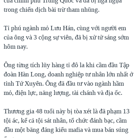
của chính phủ Trung Quốc và đã bị ngã ngựa
QUAN HỆ VIỆT MỸ
trong chiến dịch bài trừ tham nhũng.
Tỉ phú ngành mỏ Lưu Hán, cùng với người em
của ông và 3 cộng sự viên, đã bị xử tử sáng sớm
hôm nay.
Ông từng tích lũy hàng tỉ đô la khi cầm đầu Tập
đoàn Hàn Long, doanh nghiệp tư nhân lớn nhất ở
tỉnh Tứ Xuyên. Ông đã đầu tư vào ngành hầm
mỏ, điện lực, năng lượng, tài chánh và địa ốc.
Thương gia 48 tuổi này bị tòa xét là đã phạm 13
tội ác, kể cả tội sát nhân, tổ chức đánh bạc, cầm
đầu một băng đảng kiểu mafia và mua bán súng