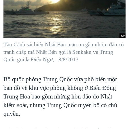
TẠI
VIDEO
"Tìm"
NGƯỜI VIỆT HẢI NGOẠI
HÀNH TRÌNH BẦU CỬ 2024
NGHE
ĐỜI SỐNG
MỘT NĂM CHIẾN TRANH TẠI DẢI GAZA
KINH TẾ
MẠNG XÃ HỘI
GIẢI MÃ VÀNH ĐAI & CON ĐƯỜNG
KHOA HỌC
NGÀY TỊ NẠN THẾ GIỚI
Tàu Cảnh sát biển Nhật Bản tuần tra gần nhóm đảo có
SỨC KHOẺ
tranh chấp mà Nhật Bản gọi là Senkaku và Trung
TRỊNH VĨNH BÌNH - NGƯỜI HẠ 'BÊN THẮNG CUỘC'
Ngôn ngữ khác
VĂN HOÁ
Quốc gọi là Điếu Ngư, 18/8/2013
GROUND ZERO – XƯA VÀ NAY
THỂ THAO
CHI PHÍ CHIẾN TRANH AFGHANISTAN
Bộ quốc phòng Trung Quốc vừa phổ biến một
GIÁO DỤC
CÁC GIÁ TRỊ CỘNG HÒA Ở VIỆT NAM
bản đồ về khu vực phòng không ở Biển Đông
THƯỢNG ĐỈNH TRUMP-KIM TẠI VIỆT NAM
Trung Hoa bao gồm những hòn đảo do Nhật
kiểm soát, nhưng Trung Quốc tuyên bố có chủ
TRỊNH VĨNH BÌNH VS. CHÍNH PHỦ VIỆT NAM
quyền.
NGƯ DÂN VIỆT VÀ LÀN SÓNG TRỘM HẢI SÂM
BÊN KIA QUỐC LỘ: TIẾNG VỌNG TỪ NÔNG THÔN MỸ