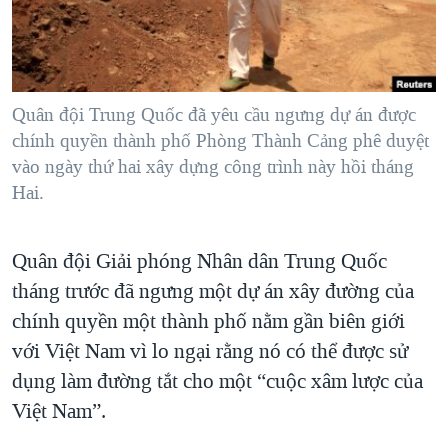
TẠI
VIDEO
"Tìm"
NGƯỜI VIỆT HẢI NGOẠI
HÀNH TRÌNH BẦU CỬ 2024
NGHE
ĐỜI SỐNG
MỘT NĂM CHIẾN TRANH TẠI DẢI GAZA
KINH TẾ
MẠNG XÃ HỘI
Quân đội Trung Quốc đã yêu cầu ngưng dự án được
GIẢI MÃ VÀNH ĐAI & CON ĐƯỜNG
KHOA HỌC
chính quyền thành phố Phòng Thành Cảng phê duyệt
NGÀY TỊ NẠN THẾ GIỚI
vào ngày thứ hai xây dựng công trình này hồi tháng
SỨC KHOẺ
TRỊNH VĨNH BÌNH - NGƯỜI HẠ 'BÊN THẮNG CUỘC'
Hai.
Ngôn ngữ khác
VĂN HOÁ
GROUND ZERO – XƯA VÀ NAY
THỂ THAO
Quân đội Giải phóng Nhân dân Trung Quốc
CHI PHÍ CHIẾN TRANH AFGHANISTAN
GIÁO DỤC
tháng trước đã ngưng một dự án xây đường của
CÁC GIÁ TRỊ CỘNG HÒA Ở VIỆT NAM
chính quyền một thành phố nằm gần biên giới
THƯỢNG ĐỈNH TRUMP-KIM TẠI VIỆT NAM
với Việt Nam vì lo ngại rằng nó có thể được sử
TRỊNH VĨNH BÌNH VS. CHÍNH PHỦ VIỆT NAM
dụng làm đường tắt cho một “cuộc xâm lược của
NGƯ DÂN VIỆT VÀ LÀN SÓNG TRỘM HẢI SÂM
Việt Nam”.
BÊN KIA QUỐC LỘ: TIẾNG VỌNG TỪ NÔNG THÔN MỸ