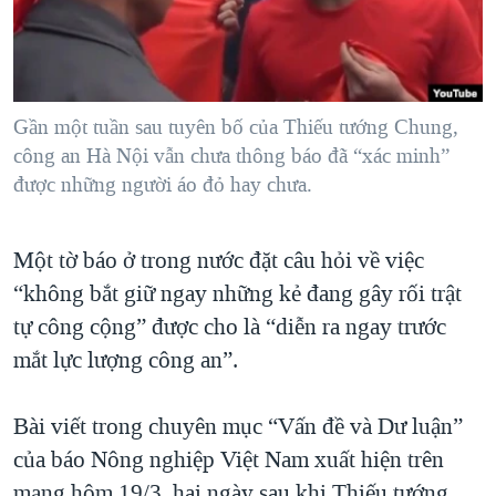
TẠI
VIDEO
"Tìm"
NGƯỜI VIỆT HẢI NGOẠI
HÀNH TRÌNH BẦU CỬ 2024
NGHE
ĐỜI SỐNG
MỘT NĂM CHIẾN TRANH TẠI DẢI GAZA
KINH TẾ
MẠNG XÃ HỘI
Gần một tuần sau tuyên bố của Thiếu tướng Chung,
GIẢI MÃ VÀNH ĐAI & CON ĐƯỜNG
KHOA HỌC
công an Hà Nội vẫn chưa thông báo đã “xác minh”
NGÀY TỊ NẠN THẾ GIỚI
được những người áo đỏ hay chưa.
SỨC KHOẺ
TRỊNH VĨNH BÌNH - NGƯỜI HẠ 'BÊN THẮNG CUỘC'
Ngôn ngữ khác
VĂN HOÁ
GROUND ZERO – XƯA VÀ NAY
Một tờ báo ở trong nước đặt câu hỏi về việc
THỂ THAO
CHI PHÍ CHIẾN TRANH AFGHANISTAN
“không bắt giữ ngay những kẻ đang gây rối trật
GIÁO DỤC
tự công cộng” được cho là “diễn ra ngay trước
CÁC GIÁ TRỊ CỘNG HÒA Ở VIỆT NAM
mắt lực lượng công an”.
THƯỢNG ĐỈNH TRUMP-KIM TẠI VIỆT NAM
TRỊNH VĨNH BÌNH VS. CHÍNH PHỦ VIỆT NAM
Bài viết trong chuyên mục “Vấn đề và Dư luận”
NGƯ DÂN VIỆT VÀ LÀN SÓNG TRỘM HẢI SÂM
của báo Nông nghiệp Việt Nam xuất hiện trên
BÊN KIA QUỐC LỘ: TIẾNG VỌNG TỪ NÔNG THÔN MỸ
mạng hôm 19/3, hai ngày sau khi Thiếu tướng