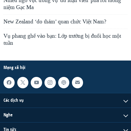
Nhiều ngờ vực trong vụ 'dư luận viên' phá rối tưởng
niệm Gạc Ma
New Zealand ‘do thám’ quan chức Việt Nam?
Vụ phang ghế vào bạn: Lớp trưởng bị đuổi học một
tuần
Mạng xã hội
Các dịch vụ
Nghe
Tin tức