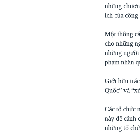
những chương
ích của công
Một thông cá
cho những ngư
những người 
phạm nhân quy
Giới hữu trá
Quốc” và “xú
Các tổ chức 
này để cảnh 
những tổ chứ