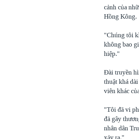
cảnh của nhữ
Hồng Kông.
"Chúng tôi k
không bao giờ
hiệp."
Đài truyền h
thuật khá dà
viên khác của
"Tôi đã vi p
đã gây thươn
nhân dân Trun
xảy ra."