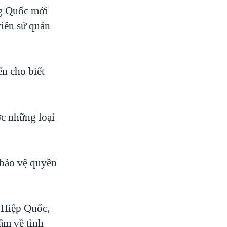
ng Quốc mới
iên sứ quán
n cho biết
ợc những loại
 bảo vệ quyền
 Hiệp Quốc,
tâm về tình