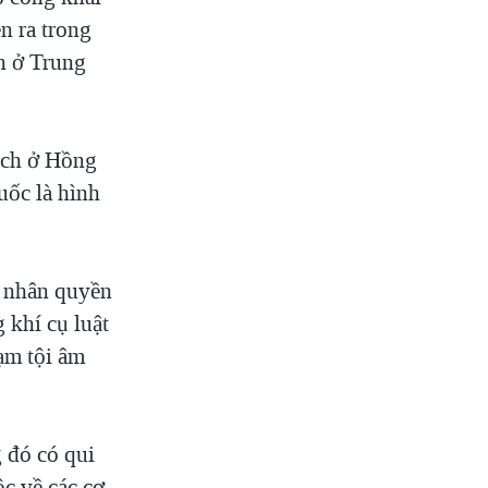
n ra trong
n ở Trung
tch ở Hồng
uốc là hình
ư nhân quyền
 khí cụ luật
ạm tội âm
 đó có qui
ộc về các cơ