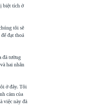
 biệt tích ở
chúng tôi sẽ
 để đạt thoả
a đã tường
 và hai nhân
ôi ở đây. Tôi
ình cảm của
là việc này đã