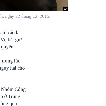
h, ngày 22 tháng 12, 2015.
 tố cáo là
 Vụ bắt giữ
n quyền.
 trong lúc
 nguy hại cho
ủa Nhóm Công
ập ở Trung
hông qua