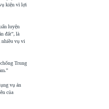
ụ kiện vì lợi
huấn luyện
n đất”, là
 nhiều vụ vi
c chống Trung
ảm.”
dụng vụ án
iên của