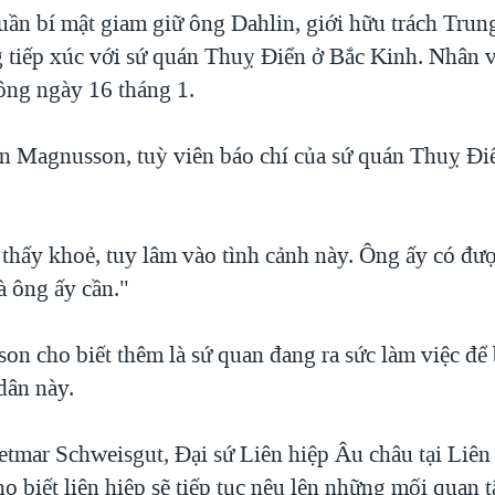
tuần bí mật giam giữ ông Dahlin, giới hữu trách Tru
 tiếp xúc với sứ quán Thuỵ Điển ở Bắc Kinh. Nhân v
ông ngày 16 tháng 1.
n Magnusson, tuỳ viên báo chí của sứ quán Thuỵ Điể
thấy khoẻ, tuy lâm vào tình cảnh này. Ông ấy có đư
 ông ấy cần."
n cho biết thêm là sứ quan đang ra sức làm việc để
dân này.
tmar Schweisgut, Đại sứ Liên hiệp Âu châu tại Liên
o biết liên hiệp sẽ tiếp tục nêu lên những mối quan 