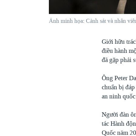
VIỆT NAM
NGƯ DÂN VIỆT VÀ LÀN SÓNG
Ảnh minh họa: Cảnh sát và nhân viê
TRỘM HẢI SÂM
BÊN KIA QUỐC LỘ: TIẾNG VỌNG
Giới hữu trá
TỪ NÔNG THÔN MỸ
điều hành mộ
QUAN HỆ VIỆT MỸ
đã gặp phải s
Ông Peter Dah
chuẩn bị đáp 
an ninh quốc 
Người đàn ôn
tác Hành độn
Quốc năm 200