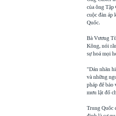
của ông Tập C
cuộc đàn áp 
Quốc.
Bà Vương Tù
Kông, nói rằ
sự hoá mọi h
"Dán nhãn hi
và những ngườ
pháp để bảo 
mưu lật đổ c
Trung Quốc đ
định là sự qu