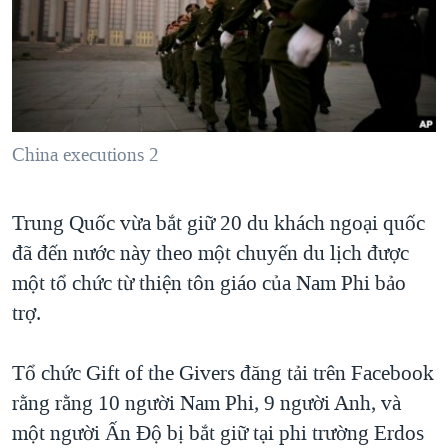
TẠI
VIDEO
"Tìm"
NGƯỜI VIỆT HẢI NGOẠI
HÀNH TRÌNH BẦU CỬ 2024
NGHE
ĐỜI SỐNG
MỘT NĂM CHIẾN TRANH TẠI DẢI GAZA
KINH TẾ
MẠNG XÃ HỘI
GIẢI MÃ VÀNH ĐAI & CON ĐƯỜNG
KHOA HỌC
NGÀY TỊ NẠN THẾ GIỚI
China executions 2
SỨC KHOẺ
TRỊNH VĨNH BÌNH - NGƯỜI HẠ 'BÊN THẮNG CUỘC'
Ngôn ngữ khác
VĂN HOÁ
Trung Quốc vừa bắt giữ 20 du khách ngoại quốc
GROUND ZERO – XƯA VÀ NAY
THỂ THAO
đã đến nước này theo một chuyến du lịch được
CHI PHÍ CHIẾN TRANH AFGHANISTAN
GIÁO DỤC
một tổ chức từ thiện tôn giáo của Nam Phi bảo
CÁC GIÁ TRỊ CỘNG HÒA Ở VIỆT NAM
trợ.
THƯỢNG ĐỈNH TRUMP-KIM TẠI VIỆT NAM
TRỊNH VĨNH BÌNH VS. CHÍNH PHỦ VIỆT NAM
Tổ chức Gift of the Givers đăng tải trên Facebook
rằng rằng 10 người Nam Phi, 9 người Anh, và
NGƯ DÂN VIỆT VÀ LÀN SÓNG TRỘM HẢI SÂM
một người Ấn Ðộ bị bắt giữ tại phi trường Erdos
BÊN KIA QUỐC LỘ: TIẾNG VỌNG TỪ NÔNG THÔN MỸ